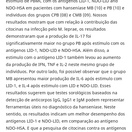
estímulo de PBMC com os antígenos LID-1, NDO-LID and
NDO-HSA em pacientes com hanseníase MB (10) e PB (10) e
indivíduos dos grupos CPB (08) e CMB (09). Nossos
resultados mostram que com relação à contribuição das
citocinas na infecção pelo M. leprae, os resultados
demonstraram que a produção de IL-17 foi
significativamente maior no grupo PB após estímulo com os
antígenos LID-1, NDO-LID e NDO-HSA. Além disso, a
estimulo com o antígeno LID-1 também levou ao aumento
da produção de IFN, TNF e IL-2 neste mesmo grupo de
indivíduos. Por outro lado, foi possível observar que o grupo
MB apresentou maior produção de IL-6 após estimulo com
LID-1, e IL-4 após estimulo com LID e NDO-LID. Esses
resultados sugerem que testes sorológicos baseados na
detecção de anticorpos IgG, IgG1 e IgM podem representar
ferramentas úteis no diagnóstico da hanseníase. Neste
sentido, os resultados indicam um melhor desempenho dos
antígenos LID-1 e NDO-LID, em comparação ao antígeno
NDO-HSA. E que a pesquisa de citocinas contra os antígenos