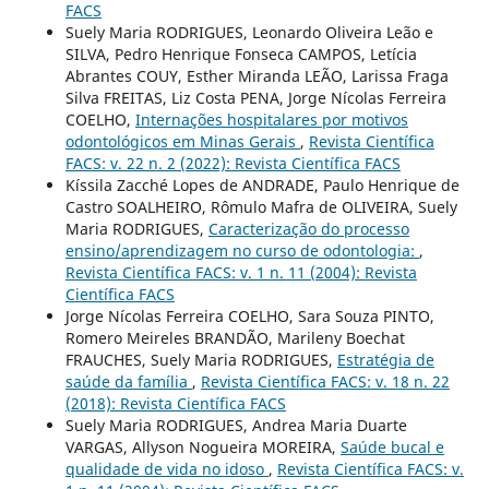
FACS
Suely Maria RODRIGUES, Leonardo Oliveira Leão e
SILVA, Pedro Henrique Fonseca CAMPOS, Letícia
Abrantes COUY, Esther Miranda LEÃO, Larissa Fraga
Silva FREITAS, Liz Costa PENA, Jorge Nícolas Ferreira
COELHO,
Internações hospitalares por motivos
odontológicos em Minas Gerais
,
Revista Científica
FACS: v. 22 n. 2 (2022): Revista Científica FACS
Kíssila Zacché Lopes de ANDRADE, Paulo Henrique de
Castro SOALHEIRO, Rômulo Mafra de OLIVEIRA, Suely
Maria RODRIGUES,
Caracterização do processo
ensino/aprendizagem no curso de odontologia:
,
Revista Científica FACS: v. 1 n. 11 (2004): Revista
Científica FACS
Jorge Nícolas Ferreira COELHO, Sara Souza PINTO,
Romero Meireles BRANDÃO, Marileny Boechat
FRAUCHES, Suely Maria RODRIGUES,
Estratégia de
saúde da família
,
Revista Científica FACS: v. 18 n. 22
(2018): Revista Científica FACS
Suely Maria RODRIGUES, Andrea Maria Duarte
VARGAS, Allyson Nogueira MOREIRA,
Saúde bucal e
qualidade de vida no idoso
,
Revista Científica FACS: v.