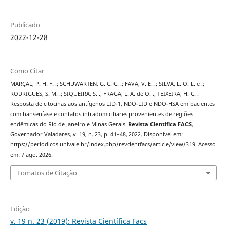
Publicado
2022-12-28
Como Citar
MARÇAL, P. H. F. .; SCHUWARTEN, G. C. C. .; FAVA, V. E. .; SILVA, L. O. L. e .;
RODRIGUES, S. M. .; SIQUEIRA, S. .; FRAGA, L. A. de O. .; TEIXEIRA, H. C. .
Resposta de citocinas aos antígenos LID-1, NDO-LID e NDO-HSA em pacientes
com hanseníase e contatos intradomiciliares provenientes de regiões
endêmicas do Rio de Janeiro e Minas Gerais.
Revista Científica FACS
,
Governador Valadares, v. 19, n. 23, p. 41–48, 2022. Disponível em:
https://periodicos.univale.br/index.php/revcientfacs/article/view/319. Acesso
em: 7 ago. 2026.
Fomatos de Citação
Edição
v. 19 n. 23 (2019): Revista Científica Facs