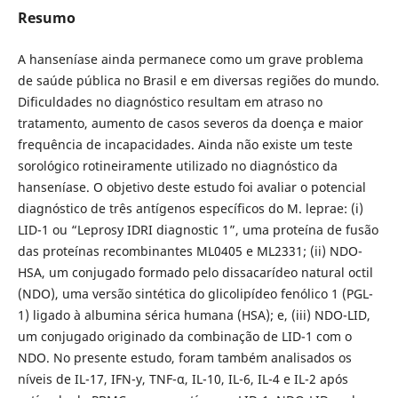
Resumo
A hanseníase ainda permanece como um grave problema
de saúde pública no Brasil e em diversas regiões do mundo.
Dificuldades no diagnóstico resultam em atraso no
tratamento, aumento de casos severos da doença e maior
frequência de incapacidades. Ainda não existe um teste
sorológico rotineiramente utilizado no diagnóstico da
hanseníase. O objetivo deste estudo foi avaliar o potencial
diagnóstico de três antígenos específicos do M. leprae: (i)
LID-1 ou “Leprosy IDRI diagnostic 1”, uma proteína de fusão
das proteínas recombinantes ML0405 e ML2331; (ii) NDO-
HSA, um conjugado formado pelo dissacarídeo natural octil
(NDO), uma versão sintética do glicolipídeo fenólico 1 (PGL-
1) ligado à albumina sérica humana (HSA); e, (iii) NDO-LID,
um conjugado originado da combinação de LID-1 com o
NDO. No presente estudo, foram também analisados os
níveis de IL-17, IFN-y, TNF-α, IL-10, IL-6, IL-4 e IL-2 após