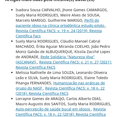
Isadora Sousa CARVALHO, Jhone Gomes CAMARGOS,
Suely Maria RODRIGUES, Meire Alves de SOUSA,
Marcelo MARIGO, Guilherme MARIGO,
Perfil do
paciente idoso na clínica ortodôntica estudo piloto
,
Revista Científica FACS: v. 19 n. 24 (2019): Revista
Científica Facs
Suely Maria RODRIGUES, Cláudio Manoel Cabral
MACHADO, Érika Aguiar Miranda COELHO, João Pedro
Moniz Galvão de ALBUQUERQUE, Kíssila Zacché Lopes
de ANDRADE,
Rede Solidária “Natureza Viva”
(ASCANAVI)
,
Revista Científica FACS: v. 21 n. 27 (2021):
Revista Científica FACS
Melissa Nathielle de Lima SOUZA, Leonardo Oliveira
Leão e SILVA, Suely Maria RODRIGUES, Elaine Toledo
Pitanga FERNANDES,
Humanização nas práticas de
grupo do NASF
,
Revista Científica FACS: v. 18 n. 22
(2018): Revista Científica FACS
Lorrayne Gomes de ARAÚJO, Carlos Alberto DIAS,
Mauro Augusto dos SANTOS, Suely Maria RODRIGUES,
Auto-percepção de saúde bucal em idosos
,
Revista
Científica FACS: v. 18 n. 22 (2018): Revista Científica