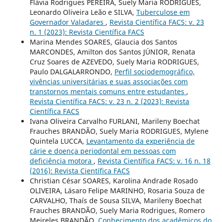
Flávia Rodrigues PEREIRA, Suely Maria RODRIGUES,
Leonardo Oliveira Leão e SILVA,
Tuberculose em
Governador Valadares
,
Revista Científica FACS: v. 23
n. 1 (2023): Revista Científica FACS
Marina Mendes SOARES, Glaucia dos Santos
MARCONDES, Amilton dos Santos JÚNIOR, Renata
Cruz Soares de AZEVEDO, Suely Maria RODRIGUES,
Paulo DALGALARRONDO,
Perfil sociodemográfico,
vivências universitárias e suas associações com
transtornos mentais comuns entre estudantes
,
Revista Científica FACS: v. 23 n. 2 (2023): Revista
Científica FACS
Ivana Oliveira Carvalho FURLANI, Marileny Boechat
Frauches BRANDÃO, Suely Maria RODRIGUES, Mylene
Quintela LUCCA,
Levantamento da experiência de
cárie e doença periodontal em pessoas com
deficiência motora
,
Revista Científica FACS: v. 16 n. 18
(2016): Revista Científica FACS
Christian César SOARES, Karolina Andrade Rosado
OLIVEIRA, Lásaro Felipe MARINHO, Rosaria Souza de
CARVALHO, Thaís de Sousa SILVA, Marileny Boechat
Frauches BRANDÃO, Suely Maria Rodrigues, Romero
Meireles BRANDÃO,
Conhecimento dos acadêmicos do