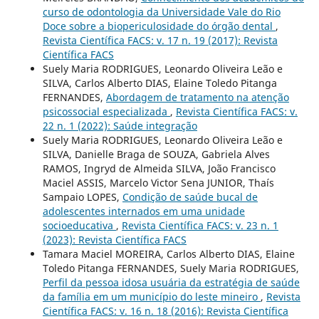
curso de odontologia da Universidade Vale do Rio
Doce sobre a biopericulosidade do órgão dental
,
Revista Científica FACS: v. 17 n. 19 (2017): Revista
Científica FACS
Suely Maria RODRIGUES, Leonardo Oliveira Leão e
SILVA, Carlos Alberto DIAS, Elaine Toledo Pitanga
FERNANDES,
Abordagem de tratamento na atenção
psicossocial especializada
,
Revista Científica FACS: v.
22 n. 1 (2022): Saúde integração
Suely Maria RODRIGUES, Leonardo Oliveira Leão e
SILVA, Danielle Braga de SOUZA, Gabriela Alves
RAMOS, Ingryd de Almeida SILVA, João Francisco
Maciel ASSIS, Marcelo Victor Sena JUNIOR, Thaís
Sampaio LOPES,
Condição de saúde bucal de
adolescentes internados em uma unidade
socioeducativa
,
Revista Científica FACS: v. 23 n. 1
(2023): Revista Científica FACS
Tamara Maciel MOREIRA, Carlos Alberto DIAS, Elaine
Toledo Pitanga FERNANDES, Suely Maria RODRIGUES,
Perfil da pessoa idosa usuária da estratégia de saúde
da família em um município do leste mineiro
,
Revista
Científica FACS: v. 16 n. 18 (2016): Revista Científica