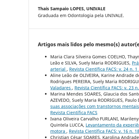
Thaís Sampaio LOPES,
UNIVALE
Graduada em Odontologia pela UNIVALE.
Artigos mais lidos pelo mesmo(s) autor(e
Maria Clara Silveira Gomes COELHO, Thay
Leão e SILVA, Suely Maria RODRIGUES,
Prá
arterial
,
Revista Científica FACS: v. 24 n. 1
Aline Leão de OLIVEIRA, Karine Andrade d
Rodrigues PEREIRA, Suely Maria RODRIGUE
Valadares
,
Revista Científica FACS: v. 23 n
Marina Mendes SOARES, Glaucia dos Sant
AZEVEDO, Suely Maria RODRIGUES, Paul
suas associações com transtornos mentai
Revista Científica FACS
Ivana Oliveira Carvalho FURLANI, Marile
Quintela LUCCA,
Levantamento da experiên
motora
,
Revista Científica FACS: v. 16 n. 1
Christian César SOARES, Karolina Andrad