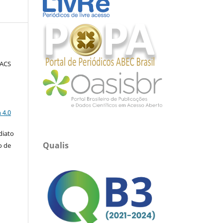
FACS
a
 4.0
diato
Qualis
o de