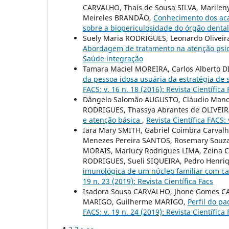
CARVALHO, Thaís de Sousa SILVA, Marilen
Meireles BRANDÃO,
Conhecimento dos aca
sobre a biopericulosidade do órgão denta
Suely Maria RODRIGUES, Leonardo Oliveira
Abordagem de tratamento na atenção psic
Saúde integração
Tamara Maciel MOREIRA, Carlos Alberto D
da pessoa idosa usuária da estratégia de
FACS: v. 16 n. 18 (2016): Revista Científica
Dângelo Salomão AUGUSTO, Cláudio Manoe
RODRIGUES, Thassya Abrantes de OLIVEIR
e atenção básica
,
Revista Científica FACS:
Iara Mary SMITH, Gabriel Coimbra Carval
Menezes Pereira SANTOS, Rosemary Souza
MORAIS, Marlucy Rodrigues LIMA, Zeina Ca
RODRIGUES, Sueli SIQUEIRA, Pedro Henriqu
imunológica de um núcleo familiar com ca
19 n. 23 (2019): Revista Científica Facs
Isadora Sousa CARVALHO, Jhone Gomes C
MARIGO, Guilherme MARIGO,
Perfil do pa
FACS: v. 19 n. 24 (2019): Revista Científica 