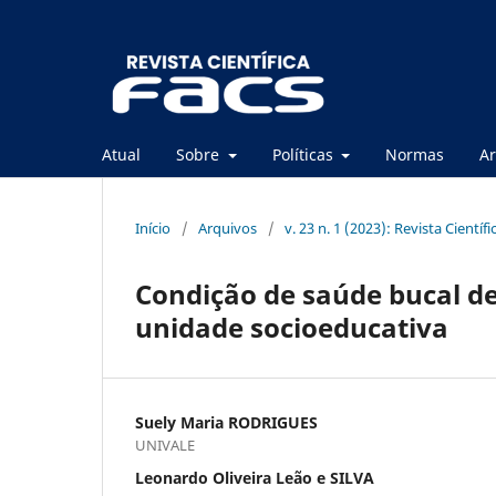
Atual
Sobre
Políticas
Normas
Ar
Início
/
Arquivos
/
v. 23 n. 1 (2023): Revista Científ
Condição de saúde bucal d
unidade socioeducativa
Suely Maria RODRIGUES
UNIVALE
Leonardo Oliveira Leão e SILVA