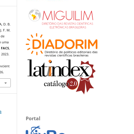
, D. B.
J. F. M.
o de
em uma
a FACS
,
, 2023.
evcient
26.
a
Portal