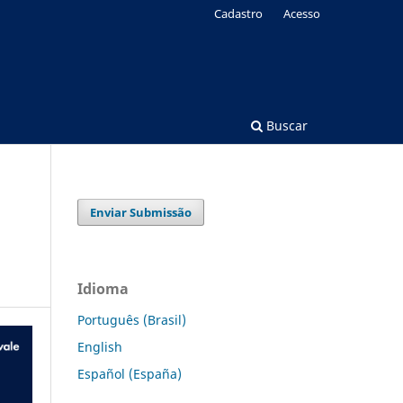
Cadastro
Acesso
Buscar
Enviar Submissão
Idioma
Português (Brasil)
English
Español (España)