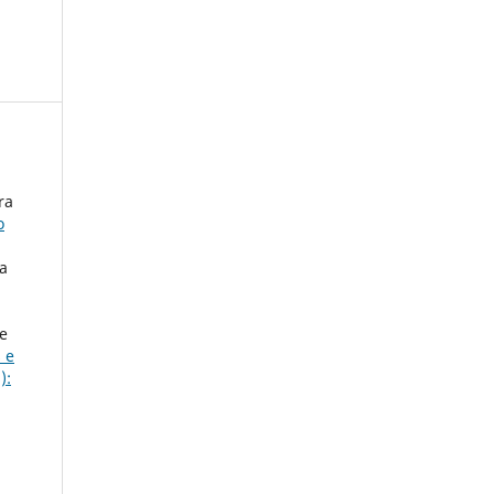
ra
o
a
e
 e
):