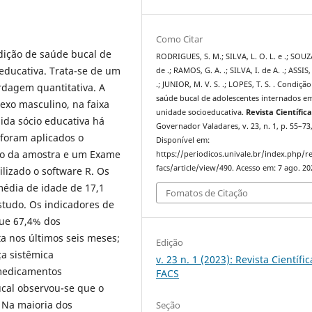
Como Citar
ndição de saúde bucal de
RODRIGUES, S. M.; SILVA, L. O. L. e .; SOUZA
ducativa. Trata-se de um
de .; RAMOS, G. A. .; SILVA, I. de A. .; ASSIS, 
.; JUNIOR, M. V. S. .; LOPES, T. S. . Condiçã
ordagem quantitativa. A
saúde bucal de adolescentes internados 
sexo masculino, na faixa
unidade socioeducativa.
Revista Científic
ida sócio educativa há
Governador Valadares, v. 23, n. 1, p. 55–73
 foram aplicados o
Disponível em:
ção da amostra e um Exame
https://periodicos.univale.br/index.php/r
facs/article/view/490. Acesso em: 7 ago. 20
ilizado o software R. Os
média de idade de 17,1
Fomatos de Citação
studo. Os indicadores de
que 67,4% dos
a nos últimos seis meses;
Edição
a sistêmica
v. 23 n. 1 (2023): Revista Científic
 medicamentos
FACS
ucal observou-se que o
 Na maioria dos
Seção