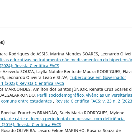
s)
nara Rodrigues de ASSIS, Marina Mendes SOARES, Leonardo Olivei
ticas educativas no tratamento não medicamentoso da hipertensã
 (2024): Revista Científica FACS
e Azevedo SOUZA, Laylla Natalie Bento de Moura RODRIGUES, Flávi
S, Leonardo Oliveira Leão e SILVA,
Tuberculose em Governador
. 1 (2023): Revista Científica FACS
os MARCONDES, Amilton dos Santos JÚNIOR, Renata Cruz Soares d
o DALGALARRONDO,
Perfil sociodemográfico, vivências universitárias
s comuns entre estudantes
,
Revista Científica FACS: v. 23 n. 2 (2023
ny Boechat Frauches BRANDÃO, Suely Maria RODRIGUES, Mylene
cia de cárie e doença periodontal em pessoas com deficiência
8 (2016): Revista Científica FACS
e Rosado OLIVEIRA, Lásaro Felipe MARINHO, Rosaria Souza de