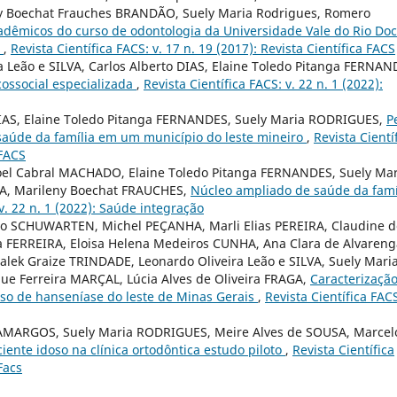
y Boechat Frauches BRANDÃO, Suely Maria Rodrigues, Romero
dêmicos do curso de odontologia da Universidade Vale do Rio Do
l
,
Revista Científica FACS: v. 17 n. 19 (2017): Revista Científica FACS
 Leão e SILVA, Carlos Alberto DIAS, Elaine Toledo Pitanga FERNAN
ossocial especializada
,
Revista Científica FACS: v. 22 n. 1 (2022):
IAS, Elaine Toledo Pitanga FERNANDES, Suely Maria RODRIGUES,
Pe
 saúde da família em um município do leste mineiro
,
Revista Cientí
 FACS
l Cabral MACHADO, Elaine Toledo Pitanga FERNANDES, Suely Mar
A, Marileny Boechat FRAUCHES,
Núcleo ampliado de saúde da famí
 v. 22 n. 1 (2022): Saúde integração
ho SCHUWARTEN, Michel PEÇANHA, Marli Elias PEREIRA, Claudine d
 FERREIRA, Eloisa Helena Medeiros CUNHA, Ana Clara de Alvareng
lek Graize TRINDADE, Leonardo Oliveira Leão e SILVA, Suely Mari
e Ferreira MARÇAL, Lúcia Alves de Oliveira FRAGA,
Caracterizaçã
so de hanseníase do leste de Minas Gerais
,
Revista Científica FACS
AMARGOS, Suely Maria RODRIGUES, Meire Alves de SOUSA, Marcel
ciente idoso na clínica ortodôntica estudo piloto
,
Revista Científica
Facs