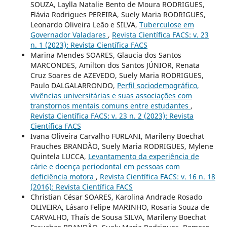
SOUZA, Laylla Natalie Bento de Moura RODRIGUES,
Flávia Rodrigues PEREIRA, Suely Maria RODRIGUES,
Leonardo Oliveira Leão e SILVA,
Tuberculose em
Governador Valadares
,
Revista Científica FACS: v. 23
n. 1 (2023): Revista Científica FACS
Marina Mendes SOARES, Glaucia dos Santos
MARCONDES, Amilton dos Santos JÚNIOR, Renata
Cruz Soares de AZEVEDO, Suely Maria RODRIGUES,
Paulo DALGALARRONDO,
Perfil sociodemográfico,
vivências universitárias e suas associações com
transtornos mentais comuns entre estudantes
,
Revista Científica FACS: v. 23 n. 2 (2023): Revista
Científica FACS
Ivana Oliveira Carvalho FURLANI, Marileny Boechat
Frauches BRANDÃO, Suely Maria RODRIGUES, Mylene
Quintela LUCCA,
Levantamento da experiência de
cárie e doença periodontal em pessoas com
deficiência motora
,
Revista Científica FACS: v. 16 n. 18
(2016): Revista Científica FACS
Christian César SOARES, Karolina Andrade Rosado
OLIVEIRA, Lásaro Felipe MARINHO, Rosaria Souza de
CARVALHO, Thaís de Sousa SILVA, Marileny Boechat