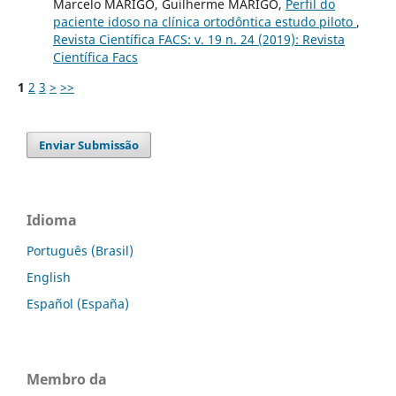
Marcelo MARIGO, Guilherme MARIGO,
Perfil do
paciente idoso na clínica ortodôntica estudo piloto
,
Revista Científica FACS: v. 19 n. 24 (2019): Revista
Científica Facs
1
2
3
>
>>
Enviar Submissão
Idioma
Português (Brasil)
English
Español (España)
Membro da