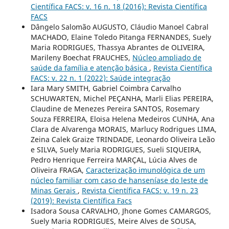
Científica FACS: v. 16 n. 18 (2016): Revista Científica
FACS
Dângelo Salomão AUGUSTO, Cláudio Manoel Cabral
MACHADO, Elaine Toledo Pitanga FERNANDES, Suely
Maria RODRIGUES, Thassya Abrantes de OLIVEIRA,
Marileny Boechat FRAUCHES,
Núcleo ampliado de
saúde da família e atenção básica
,
Revista Científica
FACS: v. 22 n. 1 (2022): Saúde integração
Iara Mary SMITH, Gabriel Coimbra Carvalho
SCHUWARTEN, Michel PEÇANHA, Marli Elias PEREIRA,
Claudine de Menezes Pereira SANTOS, Rosemary
Souza FERREIRA, Eloisa Helena Medeiros CUNHA, Ana
Clara de Alvarenga MORAIS, Marlucy Rodrigues LIMA,
Zeina Calek Graize TRINDADE, Leonardo Oliveira Leão
e SILVA, Suely Maria RODRIGUES, Sueli SIQUEIRA,
Pedro Henrique Ferreira MARÇAL, Lúcia Alves de
Oliveira FRAGA,
Caracterização imunológica de um
núcleo familiar com caso de hanseníase do leste de
Minas Gerais
,
Revista Científica FACS: v. 19 n. 23
(2019): Revista Científica Facs
Isadora Sousa CARVALHO, Jhone Gomes CAMARGOS,
Suely Maria RODRIGUES, Meire Alves de SOUSA,