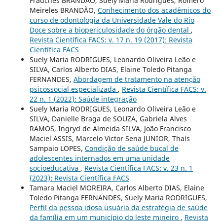
Frauches BRANDÃO, Suely Maria Rodrigues, Romero
Meireles BRANDÃO,
Conhecimento dos acadêmicos do
curso de odontologia da Universidade Vale do Rio
Doce sobre a biopericulosidade do órgão dental
,
Revista Científica FACS: v. 17 n. 19 (2017): Revista
Científica FACS
Suely Maria RODRIGUES, Leonardo Oliveira Leão e
SILVA, Carlos Alberto DIAS, Elaine Toledo Pitanga
FERNANDES,
Abordagem de tratamento na atenção
psicossocial especializada
,
Revista Científica FACS: v.
22 n. 1 (2022): Saúde integração
Suely Maria RODRIGUES, Leonardo Oliveira Leão e
SILVA, Danielle Braga de SOUZA, Gabriela Alves
RAMOS, Ingryd de Almeida SILVA, João Francisco
Maciel ASSIS, Marcelo Victor Sena JUNIOR, Thaís
Sampaio LOPES,
Condição de saúde bucal de
adolescentes internados em uma unidade
socioeducativa
,
Revista Científica FACS: v. 23 n. 1
(2023): Revista Científica FACS
Tamara Maciel MOREIRA, Carlos Alberto DIAS, Elaine
Toledo Pitanga FERNANDES, Suely Maria RODRIGUES,
Perfil da pessoa idosa usuária da estratégia de saúde
da família em um município do leste mineiro
,
Revista