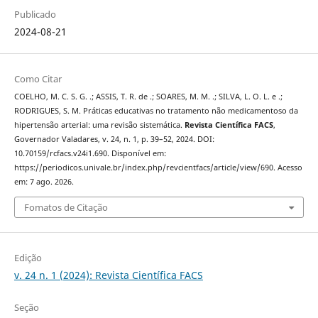
Publicado
2024-08-21
Como Citar
COELHO, M. C. S. G. .; ASSIS, T. R. de .; SOARES, M. M. .; SILVA, L. O. L. e .;
RODRIGUES, S. M. Práticas educativas no tratamento não medicamentoso da
hipertensão arterial: uma revisão sistemática.
Revista Científica FACS
,
Governador Valadares, v. 24, n. 1, p. 39–52, 2024. DOI:
10.70159/rcfacs.v24i1.690. Disponível em:
https://periodicos.univale.br/index.php/revcientfacs/article/view/690. Acesso
em: 7 ago. 2026.
Fomatos de Citação
Edição
v. 24 n. 1 (2024): Revista Científica FACS
Seção