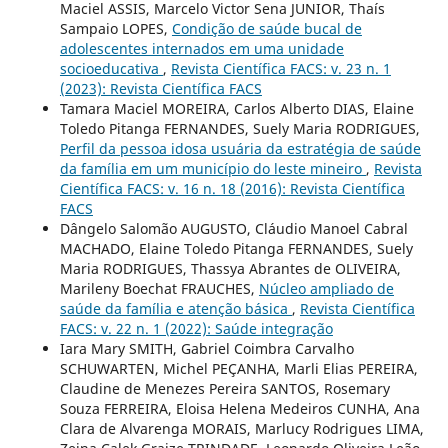
Maciel ASSIS, Marcelo Victor Sena JUNIOR, Thaís
Sampaio LOPES,
Condição de saúde bucal de
adolescentes internados em uma unidade
socioeducativa
,
Revista Científica FACS: v. 23 n. 1
(2023): Revista Científica FACS
Tamara Maciel MOREIRA, Carlos Alberto DIAS, Elaine
Toledo Pitanga FERNANDES, Suely Maria RODRIGUES,
Perfil da pessoa idosa usuária da estratégia de saúde
da família em um município do leste mineiro
,
Revista
Científica FACS: v. 16 n. 18 (2016): Revista Científica
FACS
Dângelo Salomão AUGUSTO, Cláudio Manoel Cabral
MACHADO, Elaine Toledo Pitanga FERNANDES, Suely
Maria RODRIGUES, Thassya Abrantes de OLIVEIRA,
Marileny Boechat FRAUCHES,
Núcleo ampliado de
saúde da família e atenção básica
,
Revista Científica
FACS: v. 22 n. 1 (2022): Saúde integração
Iara Mary SMITH, Gabriel Coimbra Carvalho
SCHUWARTEN, Michel PEÇANHA, Marli Elias PEREIRA,
Claudine de Menezes Pereira SANTOS, Rosemary
Souza FERREIRA, Eloisa Helena Medeiros CUNHA, Ana
Clara de Alvarenga MORAIS, Marlucy Rodrigues LIMA,