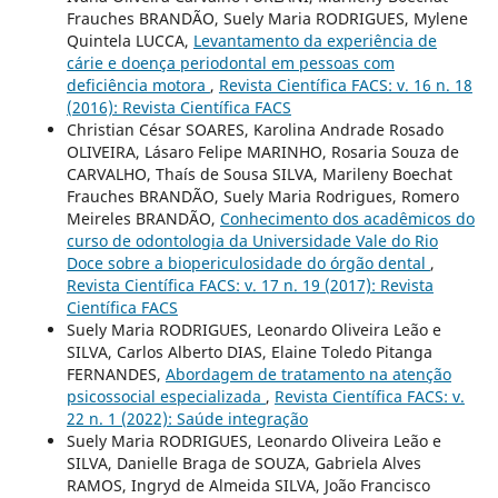
Frauches BRANDÃO, Suely Maria RODRIGUES, Mylene
Quintela LUCCA,
Levantamento da experiência de
cárie e doença periodontal em pessoas com
deficiência motora
,
Revista Científica FACS: v. 16 n. 18
(2016): Revista Científica FACS
Christian César SOARES, Karolina Andrade Rosado
OLIVEIRA, Lásaro Felipe MARINHO, Rosaria Souza de
CARVALHO, Thaís de Sousa SILVA, Marileny Boechat
Frauches BRANDÃO, Suely Maria Rodrigues, Romero
Meireles BRANDÃO,
Conhecimento dos acadêmicos do
curso de odontologia da Universidade Vale do Rio
Doce sobre a biopericulosidade do órgão dental
,
Revista Científica FACS: v. 17 n. 19 (2017): Revista
Científica FACS
Suely Maria RODRIGUES, Leonardo Oliveira Leão e
SILVA, Carlos Alberto DIAS, Elaine Toledo Pitanga
FERNANDES,
Abordagem de tratamento na atenção
psicossocial especializada
,
Revista Científica FACS: v.
22 n. 1 (2022): Saúde integração
Suely Maria RODRIGUES, Leonardo Oliveira Leão e
SILVA, Danielle Braga de SOUZA, Gabriela Alves
RAMOS, Ingryd de Almeida SILVA, João Francisco