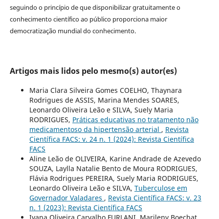
seguindo o princípio de que disponibilizar gratuitamente o
conhecimento científico ao público proporciona maior
democratização mundial do conhecimento.
Artigos mais lidos pelo mesmo(s) autor(es)
Maria Clara Silveira Gomes COELHO, Thaynara
Rodrigues de ASSIS, Marina Mendes SOARES,
Leonardo Oliveira Leão e SILVA, Suely Maria
RODRIGUES,
Práticas educativas no tratamento não
medicamentoso da hipertensão arterial
,
Revista
Científica FACS: v. 24 n. 1 (2024): Revista Científica
FACS
Aline Leão de OLIVEIRA, Karine Andrade de Azevedo
SOUZA, Laylla Natalie Bento de Moura RODRIGUES,
Flávia Rodrigues PEREIRA, Suely Maria RODRIGUES,
Leonardo Oliveira Leão e SILVA,
Tuberculose em
Governador Valadares
,
Revista Científica FACS: v. 23
n. 1 (2023): Revista Científica FACS
Ivana Oliveira Carvalho FURLANI, Marileny Boechat