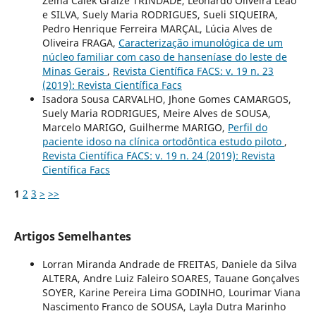
Zeina Calek Graize TRINDADE, Leonardo Oliveira Leão
e SILVA, Suely Maria RODRIGUES, Sueli SIQUEIRA,
Pedro Henrique Ferreira MARÇAL, Lúcia Alves de
Oliveira FRAGA,
Caracterização imunológica de um
núcleo familiar com caso de hanseníase do leste de
Minas Gerais
,
Revista Científica FACS: v. 19 n. 23
(2019): Revista Científica Facs
Isadora Sousa CARVALHO, Jhone Gomes CAMARGOS,
Suely Maria RODRIGUES, Meire Alves de SOUSA,
Marcelo MARIGO, Guilherme MARIGO,
Perfil do
paciente idoso na clínica ortodôntica estudo piloto
,
Revista Científica FACS: v. 19 n. 24 (2019): Revista
Científica Facs
1
2
3
>
>>
Artigos Semelhantes
Lorran Miranda Andrade de FREITAS, Daniele da Silva
ALTERA, Andre Luiz Faleiro SOARES, Tauane Gonçalves
SOYER, Karine Pereira Lima GODINHO, Lourimar Viana
Nascimento Franco de SOUSA, Layla Dutra Marinho