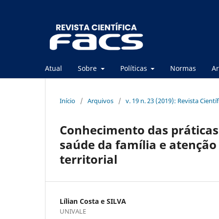
Atual
Sobre
Políticas
Normas
Ar
Início
/
Arquivos
/
v. 19 n. 23 (2019): Revista Cientí
Conhecimento das práticas
saúde da família e atençã
territorial
Lílian Costa e SILVA
UNIVALE