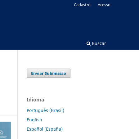
Cadastro
Acesso
Buscar
Enviar Submissão
Idioma
Português (Brasil)
English
Español (España)