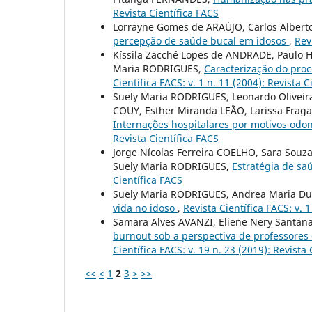
Revista Científica FACS
Lorrayne Gomes de ARAÚJO, Carlos Alber
percepção de saúde bucal em idosos
,
Rev
Kíssila Zacché Lopes de ANDRADE, Paulo 
Maria RODRIGUES,
Caracterização do pro
Científica FACS: v. 1 n. 11 (2004): Revista C
Suely Maria RODRIGUES, Leonardo Oliveira
COUY, Esther Miranda LEÃO, Larissa Fraga 
Internações hospitalares por motivos odo
Revista Científica FACS
Jorge Nícolas Ferreira COELHO, Sara Sou
Suely Maria RODRIGUES,
Estratégia de sa
Científica FACS
Suely Maria RODRIGUES, Andrea Maria Du
vida no idoso
,
Revista Científica FACS: v. 1
Samara Alves AVANZI, Eliene Nery Santan
burnout sob a perspectiva de professores
Científica FACS: v. 19 n. 23 (2019): Revista 
<<
<
1
2
3
>
>>