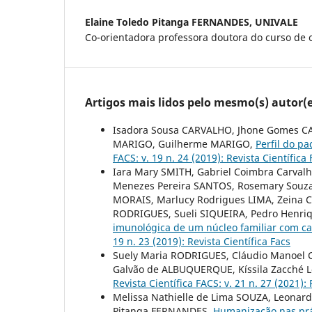
Elaine Toledo Pitanga FERNANDES,
UNIVALE
Co-orientadora professora doutora do curso de
Artigos mais lidos pelo mesmo(s) autor(e
Isadora Sousa CARVALHO, Jhone Gomes C
MARIGO, Guilherme MARIGO,
Perfil do pa
FACS: v. 19 n. 24 (2019): Revista Científica 
Iara Mary SMITH, Gabriel Coimbra Carval
Menezes Pereira SANTOS, Rosemary Souza
MORAIS, Marlucy Rodrigues LIMA, Zeina Ca
RODRIGUES, Sueli SIQUEIRA, Pedro Henriqu
imunológica de um núcleo familiar com ca
19 n. 23 (2019): Revista Científica Facs
Suely Maria RODRIGUES, Cláudio Manoel 
Galvão de ALBUQUERQUE, Kíssila Zacché
Revista Científica FACS: v. 21 n. 27 (2021):
Melissa Nathielle de Lima SOUZA, Leonard
Pitanga FERNANDES,
Humanização nas pr