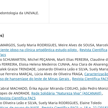
 odontologia da UNIVALE.
s)
AMARGOS, Suely Maria RODRIGUES, Meire Alves de SOUSA, Marcel
ciente idoso na clínica ortodôntica estudo piloto
,
Revista Científica
Facs
ho SCHUWARTEN, Michel PEÇANHA, Marli Elias PEREIRA, Claudine d
 FERREIRA, Eloisa Helena Medeiros CUNHA, Ana Clara de Alvareng
lek Graize TRINDADE, Leonardo Oliveira Leão e SILVA, Suely Mari
e Ferreira MARÇAL, Lúcia Alves de Oliveira FRAGA,
Caracterizaçã
so de hanseníase do leste de Minas Gerais
,
Revista Científica FACS
Cabral MACHADO, Érika Aguiar Miranda COELHO, João Pedro Moniz
 Lopes de ANDRADE,
Rede Solidária “Natureza Viva” (ASCANAVI)
,
 Revista Científica FACS
o Oliveira Leão e SILVA, Suely Maria RODRIGUES, Elaine Toledo
áticas de grupo do NASF
,
Revista Científica FACS: v. 18 n. 22 (2018)