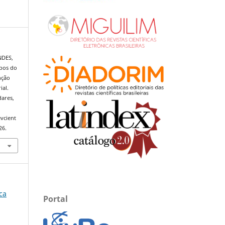
NDES,
upos do
nção
ial.
dares,
evcient
26.
ica
Portal