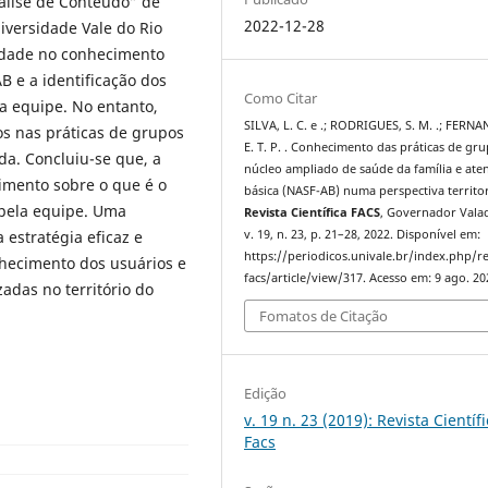
álise de Conteúdo” de
2022-12-28
iversidade Vale do Rio
edade no conhecimento
B e a identificação dos
Como Citar
ta equipe. No entanto,
SILVA, L. C. e .; RODRIGUES, S. M. .; FERNA
os nas práticas de grupos
E. T. P. . Conhecimento das práticas de gr
a. Concluiu-se que, a
núcleo ampliado de saúde da família e ate
imento sobre o que é o
básica (NASF-AB) numa perspectiva territor
 pela equipe. Uma
Revista Científica FACS
, Governador Vala
v. 19, n. 23, p. 21–28, 2022. Disponível em:
estratégia eficaz e
https://periodicos.univale.br/index.php/r
nhecimento dos usuários e
facs/article/view/317. Acesso em: 9 ago. 20
zadas no território do
Fomatos de Citação
Edição
v. 19 n. 23 (2019): Revista Científ
Facs