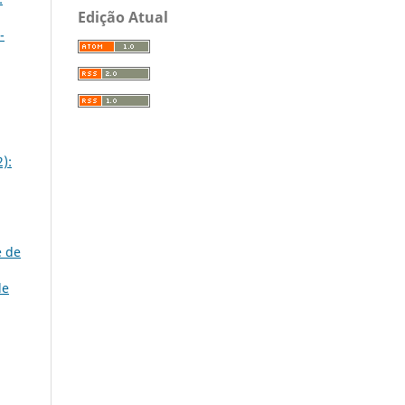
Edição Atual
-
2):
e de
de