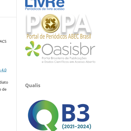
FACS
a
 4.0
diato
Qualis
o de