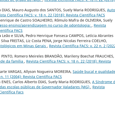
to DIAS, Mauro Augusto dos SANTOS, Suely Maria RODRIGUES,
Auto
ista Científica FACS: v. 18 n. 22 (2018): Revista Científica FACS
Henrique de Castro SOALHEIRO, Rômulo Mafra de OLIVEIRA, Suely
cesso ensino/aprendizagem no curso de odontologia:
,
Revista
ientífica FACS
 Leão e SILVA, Pedro Henrique Fonseca CAMPOS, Letícia Abrantes
Silva FREITAS, Liz Costa PENA, Jorge Nícolas Ferreira COELHO,
ntológicos em Minas Gerais
,
Revista Científica FACS: v. 22 n. 2 (202
za PINTO, Romero Meireles BRANDÃO, Marileny Boechat FRAUCHES,
úde da família
,
Revista Científica FACS: v. 18 n. 22 (2018): Revista
arte VARGAS, Allyson Nogueira MOREIRA,
Saúde bucal e qualidad
 n. 11 (2004): Revista Científica FACS
a ENES, Carlos Alberto DIAS, Suely Maria RODRIGUES,
A Síndrome 
 das escolas públicas de Governador Valadares (MG)
,
Revista
Científica Facs