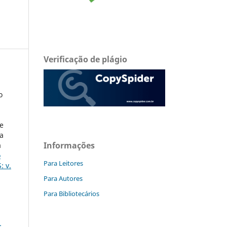
Verificação de plágio
o
e
a
Informações
a
o
Para Leitores
: v.
Para Autores
Para Bibliotecários
: