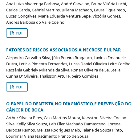
Ana Luiza Alvarenga Barbosa, André Carvalho, Bruna Vitória Luchi,
Carlos Garcia, Gabriel Martins, Juliana Machado, Laura Figueiredo,
Lucas Gonçalves, Maria Eduarda Ventura Sepe, Victória Gomes,
Andres Barbosa do Valle Coelho
PDF
FATORES DE RISCOS ASSOCIADOS A NECROSE PULPAR
Alejandro Carvalho Silva, Júlia Pereira Bragança, Lavínia Emanuele
Dutra, Leticia Pimenta Fernandes, Lucas Daniel Oliveira Leite Coelho,
Recsânia Gabriely Miranda da Silva, Ronan Oliveira de Sá, Stella
Cunha D’ Oliveira, Thalisson Artur Ribeiro Gomides
PDF
O PAPEL DO DENTISTA NO DIAGNÓSTICO E PREVENÇÃO DO
CÂNCER DE BOCA
Arthur Silveira Pires, Caio Martins Moura, Karyston Silveira Coelho
Silva, Keilly Silva Souza, Laís Eller Machado Damasceno, Lorena
Barbosa Ramos, Melissa Rodrigues Melo, Taiane de Souza Pinto,
Lourimar Viana Nascimento Franco de Sousa