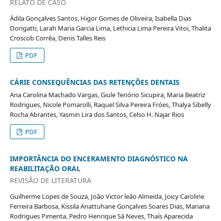
RELATO DE CASO
Ádila Gonçalves Santos, Higor Gomes de Oliveira, Isabella Dias
Dorigatti, Larah Maria Garcia Lima, Lethicia Lima Pereira Vitoi, Thalita
Croscob Corrêa, Denis Talles Reis
PDF
CÁRIE CONSEQUÊNCIAS DAS RETENÇÕES DENTAIS
Ana Carolina Machado Vargas, Giule Tenório Sicupira, Maria Beatriz
Rodrigues, Nicole Pomarolli, Raquel Silva Pereira Fróes, Thalya Sibelly
Rocha Abrantes, Yasmin Lira dos Santos, Celso H. Najar Rios
PDF
IMPORTÂNCIA DO ENCERAMENTO DIAGNÓSTICO NA
REABILITAÇÃO ORAL
REVISÃO DE LITERATURA
Guilherme Lopes de Souza, João Victor leão Almeida, Joicy Caroline
Ferreira Barbosa, Kissila Anattuhane Gonçalves Soares Dias, Mariana
Rodrigues Pimenta, Pedro Henrique Sá Neves, Thaís Aparecida