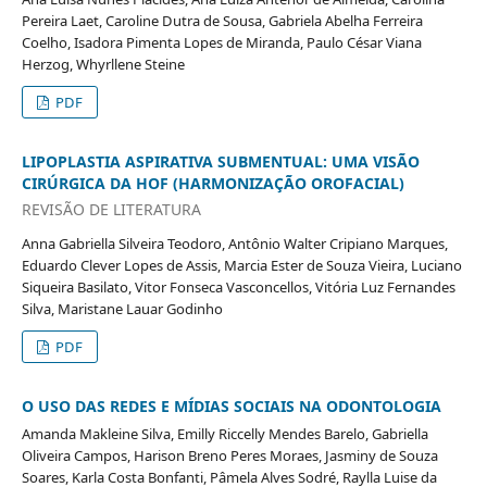
Pereira Laet, Caroline Dutra de Sousa, Gabriela Abelha Ferreira
Coelho, Isadora Pimenta Lopes de Miranda, Paulo César Viana
Herzog, Whyrllene Steine
PDF
LIPOPLASTIA ASPIRATIVA SUBMENTUAL: UMA VISÃO
CIRÚRGICA DA HOF (HARMONIZAÇÃO OROFACIAL)
REVISÃO DE LITERATURA
Anna Gabriella Silveira Teodoro, Antônio Walter Cripiano Marques,
Eduardo Clever Lopes de Assis, Marcia Ester de Souza Vieira, Luciano
Siqueira Basilato, Vitor Fonseca Vasconcellos, Vitória Luz Fernandes
Silva, Maristane Lauar Godinho
PDF
O USO DAS REDES E MÍDIAS SOCIAIS NA ODONTOLOGIA
Amanda Makleine Silva, Emilly Riccelly Mendes Barelo, Gabriella
Oliveira Campos, Harison Breno Peres Moraes, Jasminy de Souza
Soares, Karla Costa Bonfanti, Pâmela Alves Sodré, Raylla Luise da