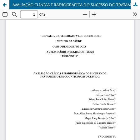
AVALIAÇÃO CLÍNICA E RADIOGRÁFICA DO SUCESSO DO TRATAMENTO ENDODÔNTICO