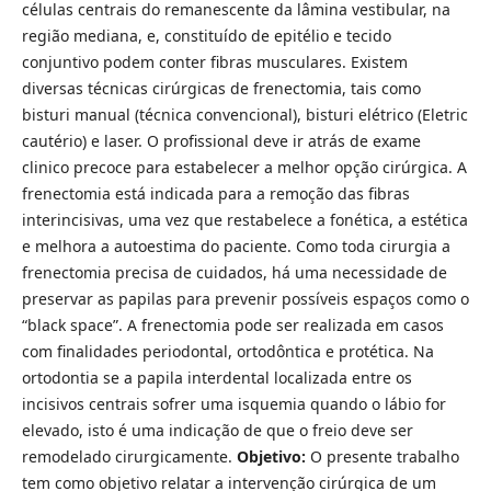
células centrais do remanescente da lâmina vestibular, na
região mediana, e, constituído de epitélio e tecido
conjuntivo podem conter fibras musculares. Existem
diversas técnicas cirúrgicas de frenectomia, tais como
bisturi manual (técnica convencional), bisturi elétrico (Eletric
cautério) e laser. O profissional deve ir atrás de exame
clinico precoce para estabelecer a melhor opção cirúrgica. A
frenectomia está indicada para a remoção das fibras
interincisivas, uma vez que restabelece a fonética, a estética
e melhora a autoestima do paciente. Como toda cirurgia a
frenectomia precisa de cuidados, há uma necessidade de
preservar as papilas para prevenir possíveis espaços como o
“black space”. A frenectomia pode ser realizada em casos
com finalidades periodontal, ortodôntica e protética. Na
ortodontia se a papila interdental localizada entre os
incisivos centrais sofrer uma isquemia quando o lábio for
elevado, isto é uma indicação de que o freio deve ser
remodelado cirurgicamente.
Objetivo:
O presente trabalho
tem como objetivo relatar a intervenção cirúrgica de um