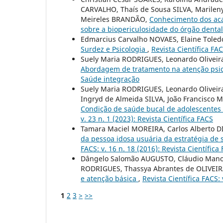
CARVALHO, Thaís de Sousa SILVA, Marilen
Meireles BRANDÃO,
Conhecimento dos aca
sobre a biopericulosidade do órgão denta
Edmarcius Carvalho NOVAES, Elaine Toledo
Surdez e Psicologia
,
Revista Científica FAC
Suely Maria RODRIGUES, Leonardo Oliveira
Abordagem de tratamento na atenção psic
Saúde integração
Suely Maria RODRIGUES, Leonardo Oliveira
Ingryd de Almeida SILVA, João Francisco M
Condição de saúde bucal de adolescentes
v. 23 n. 1 (2023): Revista Científica FACS
Tamara Maciel MOREIRA, Carlos Alberto D
da pessoa idosa usuária da estratégia de
FACS: v. 16 n. 18 (2016): Revista Científica
Dângelo Salomão AUGUSTO, Cláudio Manoe
RODRIGUES, Thassya Abrantes de OLIVEIR
e atenção básica
,
Revista Científica FACS:
1
2
3
>
>>