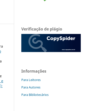
Verificação de plágio
ra
o
a
Informações
e
Para Leitores
 e
):
Para Autores
Para Bibliotecários