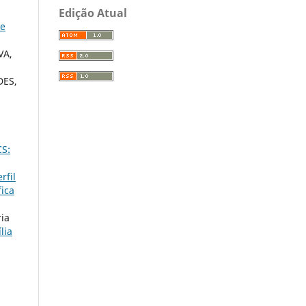
Edição Atual
ce
VA,
DES,
CS:
rfil
fica
ia
lia