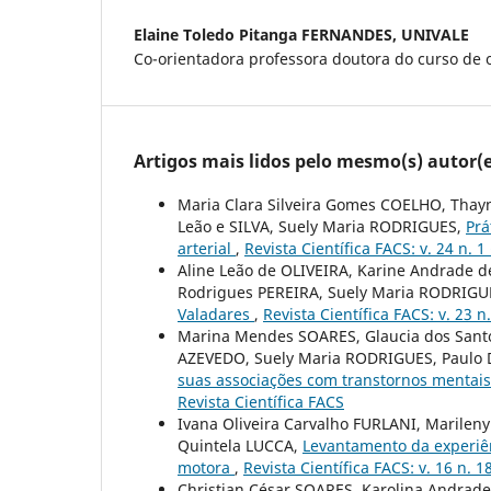
Elaine Toledo Pitanga FERNANDES,
UNIVALE
Co-orientadora professora doutora do curso de
Artigos mais lidos pelo mesmo(s) autor(e
Maria Clara Silveira Gomes COELHO, Thay
Leão e SILVA, Suely Maria RODRIGUES,
Prá
arterial
,
Revista Científica FACS: v. 24 n. 1
Aline Leão de OLIVEIRA, Karine Andrade d
Rodrigues PEREIRA, Suely Maria RODRIGUE
Valadares
,
Revista Científica FACS: v. 23 n
Marina Mendes SOARES, Glaucia dos Sant
AZEVEDO, Suely Maria RODRIGUES, Paul
suas associações com transtornos mentai
Revista Científica FACS
Ivana Oliveira Carvalho FURLANI, Marile
Quintela LUCCA,
Levantamento da experiên
motora
,
Revista Científica FACS: v. 16 n. 1
Christian César SOARES, Karolina Andrad