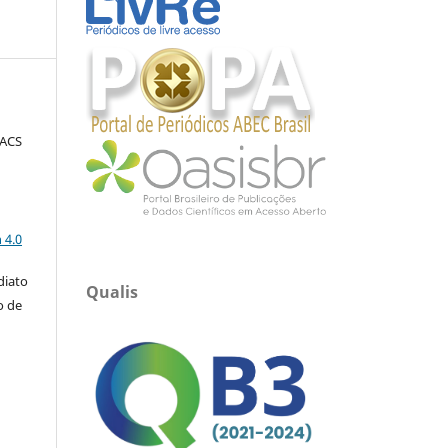
FACS
a
 4.0
diato
Qualis
o de