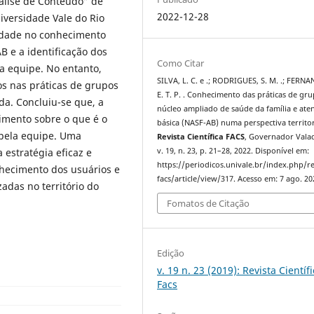
álise de Conteúdo” de
2022-12-28
iversidade Vale do Rio
edade no conhecimento
B e a identificação dos
Como Citar
ta equipe. No entanto,
SILVA, L. C. e .; RODRIGUES, S. M. .; FERNA
os nas práticas de grupos
E. T. P. . Conhecimento das práticas de gr
a. Concluiu-se que, a
núcleo ampliado de saúde da família e ate
imento sobre o que é o
básica (NASF-AB) numa perspectiva territor
 pela equipe. Uma
Revista Científica FACS
, Governador Vala
v. 19, n. 23, p. 21–28, 2022. Disponível em:
estratégia eficaz e
https://periodicos.univale.br/index.php/r
nhecimento dos usuários e
facs/article/view/317. Acesso em: 7 ago. 20
zadas no território do
Fomatos de Citação
Edição
v. 19 n. 23 (2019): Revista Científ
Facs