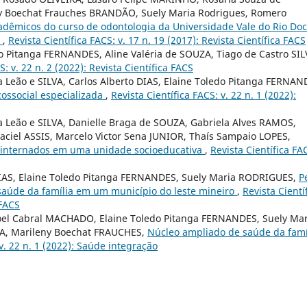
y Boechat Frauches BRANDÃO, Suely Maria Rodrigues, Romero
dêmicos do curso de odontologia da Universidade Vale do Rio Do
l
,
Revista Científica FACS: v. 17 n. 19 (2017): Revista Científica FACS
 Pitanga FERNANDES, Aline Valéria de SOUZA, Tiago de Castro SIL
S: v. 22 n. 2 (2022): Revista Científica FACS
 Leão e SILVA, Carlos Alberto DIAS, Elaine Toledo Pitanga FERNAN
ossocial especializada
,
Revista Científica FACS: v. 22 n. 1 (2022):
 Leão e SILVA, Danielle Braga de SOUZA, Gabriela Alves RAMOS,
aciel ASSIS, Marcelo Victor Sena JUNIOR, Thaís Sampaio LOPES,
 internados em uma unidade socioeducativa
,
Revista Científica FA
IAS, Elaine Toledo Pitanga FERNANDES, Suely Maria RODRIGUES,
Pe
 saúde da família em um município do leste mineiro
,
Revista Cientí
 FACS
l Cabral MACHADO, Elaine Toledo Pitanga FERNANDES, Suely Mar
A, Marileny Boechat FRAUCHES,
Núcleo ampliado de saúde da famí
 v. 22 n. 1 (2022): Saúde integração