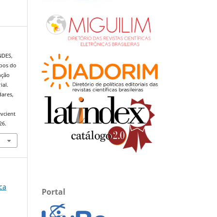
NDES,
upos do
nção
ial.
dares,
evcient
26.
ica
Portal