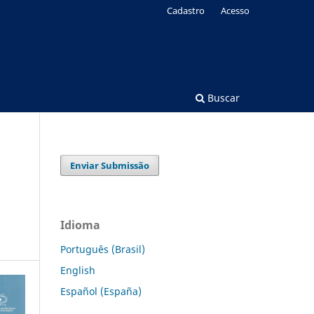
Cadastro
Acesso
Buscar
Enviar Submissão
Idioma
Português (Brasil)
English
Español (España)