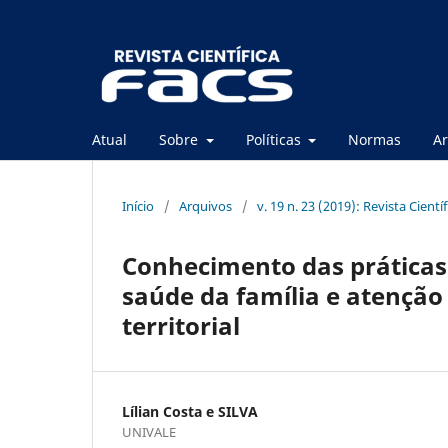
Atual
Sobre
Políticas
Normas
Ar
Início
/
Arquivos
/
v. 19 n. 23 (2019): Revista Cientí
Conhecimento das práticas
saúde da família e atençã
territorial
Lílian Costa e SILVA
UNIVALE