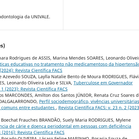
 odontologia da UNIVALE.
s)
nara Rodrigues de ASSIS, Marina Mendes SOARES, Leonardo Olivei
ticas educativas no tratamento não medicamentoso da hipertensã
 (2024): Revista Científica FACS
e Azevedo SOUZA, Laylla Natalie Bento de Moura RODRIGUES, Flávi
S, Leonardo Oliveira Leão e SILVA,
Tuberculose em Governador
. 1 (2023): Revista Científica FACS
os MARCONDES, Amilton dos Santos JÚNIOR, Renata Cruz Soares d
o DALGALARRONDO,
Perfil sociodemográfico, vivências universitárias
s comuns entre estudantes
,
Revista Científica FACS: v. 23 n. 2 (2023
ny Boechat Frauches BRANDÃO, Suely Maria RODRIGUES, Mylene
cia de cárie e doença periodontal em pessoas com deficiência
8 (2016): Revista Científica FACS
e Rosado OLIVEIRA, Lásaro Felipe MARINHO, Rosaria Souza de