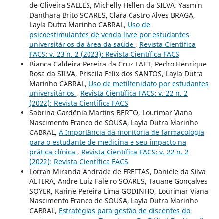
de Oliveira SALLES, Michelly Hellen da SILVA, Yasmin
Danthara Brito SOARES, Clara Castro Alves BRAGA,
Layla Dutra Marinho CABRAL,
Uso de
psicoestimulantes de venda livre por estudantes
universitários da área da saúde
,
Revista Científica
FACS: v. 23 n. 2 (2023): Revista Científica FACS
Bianca Caldeira Pereira da Cruz LAET, Pedro Henrique
Rosa da SILVA, Priscila Felix dos SANTOS, Layla Dutra
Marinho CABRAL,
Uso de metilfenidato por estudantes
universitários
,
Revista Científica FACS: v. 22 n. 2
(2022): Revista Científica FACS
Sabrina Gardênia Martins BERTO, Lourimar Viana
Nascimento Franco de SOUSA, Layla Dutra Marinho
CABRAL,
A Importância da monitoria de farmacologia
para o estudante de medicina e seu impacto na
prática clínica
,
Revista Científica FACS: v. 22 n. 2
(2022): Revista Científica FACS
Lorran Miranda Andrade de FREITAS, Daniele da Silva
ALTERA, Andre Luiz Faleiro SOARES, Tauane Gonçalves
SOYER, Karine Pereira Lima GODINHO, Lourimar Viana
Nascimento Franco de SOUSA, Layla Dutra Marinho
CABRAL,
Estratégias para gestão de discentes do