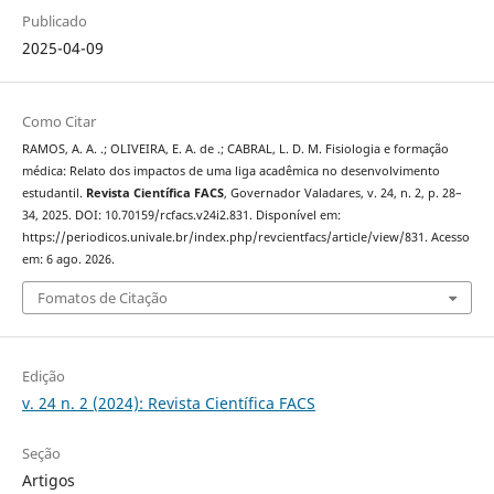
Publicado
2025-04-09
Como Citar
RAMOS, A. A. .; OLIVEIRA, E. A. de .; CABRAL, L. D. M. Fisiologia e formação
médica: Relato dos impactos de uma liga acadêmica no desenvolvimento
estudantil.
Revista Científica FACS
, Governador Valadares, v. 24, n. 2, p. 28–
34, 2025. DOI: 10.70159/rcfacs.v24i2.831. Disponível em:
https://periodicos.univale.br/index.php/revcientfacs/article/view/831. Acesso
em: 6 ago. 2026.
Fomatos de Citação
Edição
v. 24 n. 2 (2024): Revista Científica FACS
Seção
Artigos