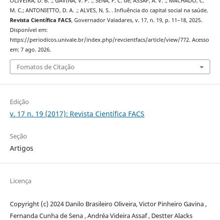
OLIVEIRA, D. B. .; GAVINA, V. P. .; SENA, F. C. de; ASSAF, A. V. .; MACHADO, C.
M. C.; ANTONIETTO, D. A. .; ALVES, N. S. . Influência do capital social na saúde.
Revista Científica FACS
, Governador Valadares, v. 17, n. 19, p. 11–18, 2025.
Disponível em:
https://periodicos.univale.br/index.php/revcientfacs/article/view/772. Acesso
em: 7 ago. 2026.
Fomatos de Citação
Edição
v. 17 n. 19 (2017): Revista Científica FACS
Seção
Artigos
Licença
Copyright (c) 2024 Danilo Brasileiro Oliveira, Victor Pinheiro Gavina ,
Fernanda Cunha de Sena , Andréa Videira Assaf , Destter Alacks