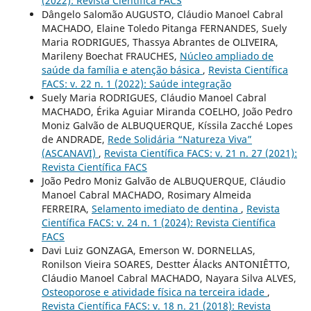
(2022): Revista Científica FACS
Dângelo Salomão AUGUSTO, Cláudio Manoel Cabral
MACHADO, Elaine Toledo Pitanga FERNANDES, Suely
Maria RODRIGUES, Thassya Abrantes de OLIVEIRA,
Marileny Boechat FRAUCHES,
Núcleo ampliado de
saúde da família e atenção básica
,
Revista Científica
FACS: v. 22 n. 1 (2022): Saúde integração
Suely Maria RODRIGUES, Cláudio Manoel Cabral
MACHADO, Érika Aguiar Miranda COELHO, João Pedro
Moniz Galvão de ALBUQUERQUE, Kíssila Zacché Lopes
de ANDRADE,
Rede Solidária “Natureza Viva”
(ASCANAVI)
,
Revista Científica FACS: v. 21 n. 27 (2021):
Revista Científica FACS
João Pedro Moniz Galvão de ALBUQUERQUE, Cláudio
Manoel Cabral MACHADO, Rosimary Almeida
FERREIRA,
Selamento imediato de dentina
,
Revista
Científica FACS: v. 24 n. 1 (2024): Revista Científica
FACS
Davi Luiz GONZAGA, Emerson W. DORNELLAS,
Ronilson Vieira SOARES, Destter Álacks ANTONIÊTTO,
Cláudio Manoel Cabral MACHADO, Nayara Silva ALVES,
Osteoporose e atividade física na terceira idade
,
Revista Científica FACS: v. 18 n. 21 (2018): Revista