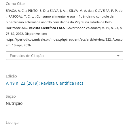
Como Citar
BRAGA, A. C. .; PINTO, B. D. .; SILVA, J. A. .; SILVA, M. A. da .; OLIVEIRA, P. P. de
.; PASCOAL, T. C. L. . Consumo alimentar e sua influência no controle da
hipertensão arterial de acordo com dados do Vigitel na cidade de Belo
Horizonte-MG.
Revista Científica FACS
, Governador Valadares, v. 19, n. 23, p.
76–82, 2022. Disponível em:
https://periodicos.univale.br/index.php/revcientfacs/article/view/322. Acesso
em: 10 ago. 2026.
Fomatos de Citação
Edição
v. 19 n. 23 (2019): Revista Científica Facs
Seção
Nutrição
Licença