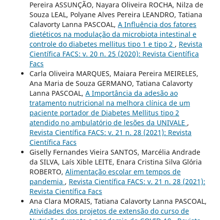
Pereira ASSUNÇÃO, Nayara Oliveira ROCHA, Nilza de
Souza LEAL, Polyane Alves Pereira LEANDRO, Tatiana
Calavorty Lanna PASCOAL,
A Influência dos fatores
dietéticos na modulação da microbiota intestinal e
controle do diabetes mellitus tipo 1 e tipo 2
,
Revista
Científica FACS: v. 20 n. 25 (2020): Revista Científica
Facs
Carla Oliveira MARQUES, Maiara Pereira MEIRELES,
Ana Maria de Souza GERMANO, Tatiana Calavorty
Lanna PASCOAL,
A Importância da adesão ao
tratamento nutricional na melhora clínica de um
paciente portador de Diabetes Mellitus tipo 2
atendido no ambulatório de lesões da UNIVALE
,
Revista Científica FACS: v. 21 n. 28 (2021): Revista
Científica Facs
Giselly Fernandes Vieira SANTOS, Marcélia Andrade
da SILVA, Laís Xible LEITE, Enara Cristina Silva Glória
ROBERTO,
Alimentação escolar em tempos de
pandemia
,
Revista Científica FACS: v. 21 n. 28 (2021):
Revista Científica Facs
Ana Clara MORAIS, Tatiana Calavorty Lanna PASCOAL,
Atividades dos projetos de extensão do curso de