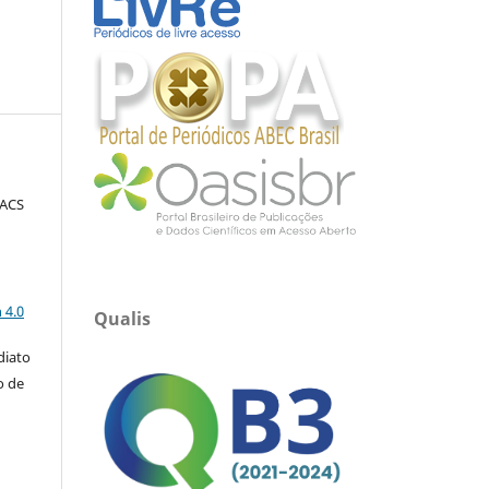
FACS
a
 4.0
Qualis
diato
o de