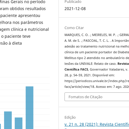
Publicado
Minas Gerais no período
2021-12-08
oram obtidos resultados
o paciente apresentou
elhora nos parâmetros
Como Citar
agem clínica e nutricional
MARQUES, C. O. .; MEIRELES, M. P. .; GER
 o paciente teve
A. M. de S. .; PASCOAL, T. C. L. . A Importâ
esão à dieta
adesão ao tratamento nutricional na melh
clínica de um paciente portador de Diabet
Mellitus tipo 2 atendido no ambulatório d
lesões da UNIVALE: Relato de caso.
Revist
Científica FACS
, Governador Valadares, v. 
28, p. 54–59, 2021. Disponível em:
https://periodicos.univale.br/index.php/r
facs/article/view/18. Acesso em: 7 ago. 202
Fomatos de Citação
Edição
v. 21 n. 28 (2021): Revista Científ