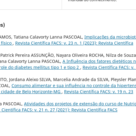
s)
RAMOS, Tatiana Calavorty Lanna PASCOAL,
Implicações da microbiot
 físico
,
Revista Científica FACS: v. 23 n. 1 (2023): Revista Científica
atrick Pereira ASSUNÇÃO, Nayara Oliveira ROCHA, Nilza de Souza
iana Calavorty Lanna PASCOAL,
A Influência dos fatores dietéticos 
ole do diabetes mellitus tipo 1 e tipo 2
,
Revista Científica FACS: v.
O, Jordana Aleixo SILVA, Marcelia Andrade da SILVA, Pleysler Pla
SCOAL,
Consumo alimentar e sua influência no controle da hiperten
na cidade de Belo Horizonte-MG
,
Revista Científica FACS: v. 19 n. 23
na PASCOAL,
Atividades dos projetos de extensão do curso de Nutri
 Científica FACS: v. 21 n. 27 (2021): Revista Científica FACS