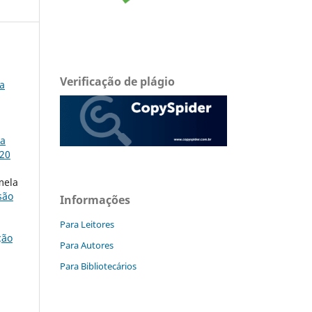
Verificação de plágio
a
na
 20
mela
são
Informações
Para Leitores
ção
Para Autores
Para Bibliotecários