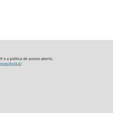
 e a política de acesso aberto.
enses/by/4.0/