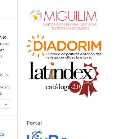
MANO,
ncia da
ora
es
e
a
21, n.
evcient
6.
Portal
ica