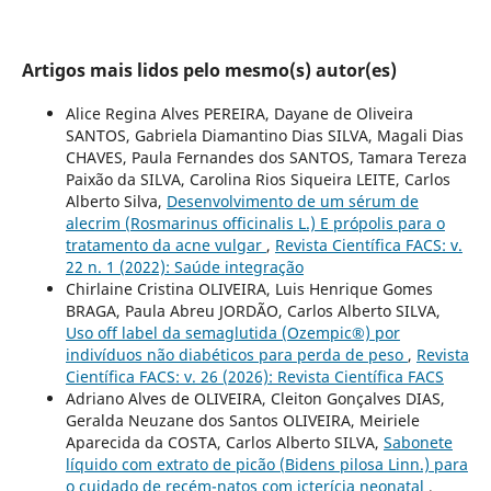
Artigos mais lidos pelo mesmo(s) autor(es)
Alice Regina Alves PEREIRA, Dayane de Oliveira
SANTOS, Gabriela Diamantino Dias SILVA, Magali Dias
CHAVES, Paula Fernandes dos SANTOS, Tamara Tereza
Paixão da SILVA, Carolina Rios Siqueira LEITE, Carlos
Alberto Silva,
Desenvolvimento de um sérum de
alecrim (Rosmarinus officinalis L.) E própolis para o
tratamento da acne vulgar
,
Revista Científica FACS: v.
22 n. 1 (2022): Saúde integração
Chirlaine Cristina OLIVEIRA, Luis Henrique Gomes
BRAGA, Paula Abreu JORDÃO, Carlos Alberto SILVA,
Uso off label da semaglutida (Ozempic®) por
indivíduos não diabéticos para perda de peso
,
Revista
Científica FACS: v. 26 (2026): Revista Científica FACS
Adriano Alves de OLIVEIRA, Cleiton Gonçalves DIAS,
Geralda Neuzane dos Santos OLIVEIRA, Meiriele
Aparecida da COSTA, Carlos Alberto SILVA,
Sabonete
líquido com extrato de picão (Bidens pilosa Linn.) para
o cuidado de recém-natos com icterícia neonatal
,