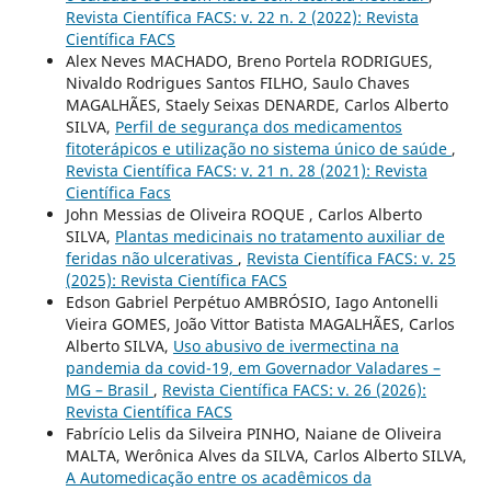
Revista Científica FACS: v. 22 n. 2 (2022): Revista
Científica FACS
Alex Neves MACHADO, Breno Portela RODRIGUES,
Nivaldo Rodrigues Santos FILHO, Saulo Chaves
MAGALHÃES, Staely Seixas DENARDE, Carlos Alberto
SILVA,
Perfil de segurança dos medicamentos
fitoterápicos e utilização no sistema único de saúde
,
Revista Científica FACS: v. 21 n. 28 (2021): Revista
Científica Facs
John Messias de Oliveira ROQUE , Carlos Alberto
SILVA,
Plantas medicinais no tratamento auxiliar de
feridas não ulcerativas
,
Revista Científica FACS: v. 25
(2025): Revista Científica FACS
Edson Gabriel Perpétuo AMBRÓSIO, Iago Antonelli
Vieira GOMES, João Vittor Batista MAGALHÃES, Carlos
Alberto SILVA,
Uso abusivo de ivermectina na
pandemia da covid-19, em Governador Valadares –
MG – Brasil
,
Revista Científica FACS: v. 26 (2026):
Revista Científica FACS
Fabrício Lelis da Silveira PINHO, Naiane de Oliveira
MALTA, Werônica Alves da SILVA, Carlos Alberto SILVA,
A Automedicação entre os acadêmicos da