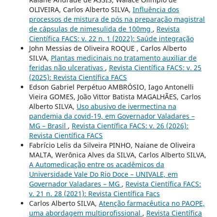
OLIVEIRA, Carlos Alberto SILVA,
Influência dos
processos de mistura de pós na preparação magistral
de cápsulas de nimesulida de 100mg
,
Revista
Científica FACS: v. 22 n. 1 (2022): Saúde integração
John Messias de Oliveira ROQUE , Carlos Alberto
SILVA,
Plantas medicinais no tratamento auxiliar de
feridas não ulcerativas
,
Revista Científica FACS: v. 25
(2025): Revista Científica FACS
Edson Gabriel Perpétuo AMBRÓSIO, Iago Antonelli
Vieira GOMES, João Vittor Batista MAGALHÃES, Carlos
Alberto SILVA,
Uso abusivo de ivermectina na
pandemia da covid-19, em Governador Valadares –
MG – Brasil
,
Revista Científica FACS: v. 26 (2026):
Revista Científica FACS
Fabrício Lelis da Silveira PINHO, Naiane de Oliveira
MALTA, Werônica Alves da SILVA, Carlos Alberto SILVA,
A Automedicação entre os acadêmicos da
Universidade Vale Do Rio Doce – UNIVALE, em
Governador Valadares – MG
,
Revista Científica FACS:
v. 21 n. 28 (2021): Revista Científica Facs
Carlos Alberto SILVA,
Atenção farmacêutica no PAOPE,
uma abordagem multiprofissional
,
Revista Científica