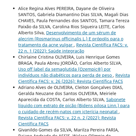
Alice Regina Alves PEREIRA, Dayane de Oliveira
SANTOS, Gabriela Diamantino Dias SILVA, Magali Dias
CHAVES, Paula Fernandes dos SANTOS, Tamara Tereza
Paixão da SILVA, Carolina Rios Siqueira LEITE, Carlos
Alberto Silva,
Desenvolvimento de um sérum de
alecrim (Rosmarinus officinalis L.) E própolis para o
tratamento da acne vulgar
,
Revista Científica FACS: v.
22 n. 1 (2022): Saúde integração
Chirlaine Cristina OLIVEIRA, Luis Henrique Gomes
BRAGA, Paula Abreu JORDÃO, Carlos Alberto SILVA,
Uso off label da semaglutida (Ozempic®) por
indivíduos não diabéticos para perda de peso
,
Revista
Científica FACS: v. 26 (2026): Revista Científica FACS
Adriano Alves de OLIVEIRA, Cleiton Gonçalves DIAS,
Geralda Neuzane dos Santos OLIVEIRA, Meiriele
Aparecida da COSTA, Carlos Alberto SILVA,
Sabonete
líquido com extrato de picão (Bidens pilosa Linn.) para
o cuidado de recém-natos com icterícia neonatal
,
Revista Científica FACS: v. 22 n. 2 (2022): Revista
Científica FACS
Givanildo Gomes da SILVA, Marilza Pereira FARIA,
Raiane Andrade de ASSIS, Walace Olímpio de