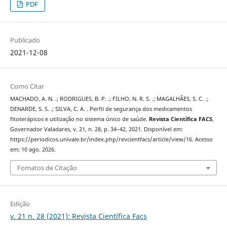
PDF
Publicado
2021-12-08
Como Citar
MACHADO, A. N. .; RODRIGUES, B. P. .; FILHO, N. R. S. .; MAGALHÃES, S. C. .;
DENARDE, S. S. .; SILVA, C. A. . Perfil de segurança dos medicamentos
fitoterápicos e utilização no sistema único de saúde.
Revista Científica FACS
,
Governador Valadares, v. 21, n. 28, p. 34–42, 2021. Disponível em:
https://periodicos.univale.br/index.php/revcientfacs/article/view/16. Acesso
em: 10 ago. 2026.
Fomatos de Citação
Edição
v. 21 n. 28 (2021): Revista Científica Facs