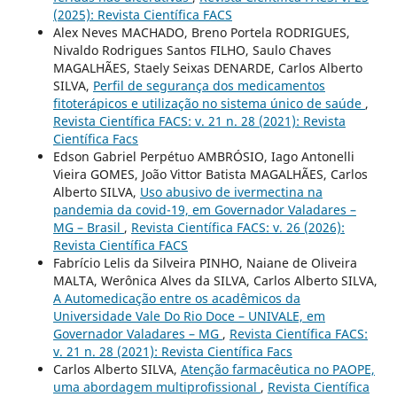
(2025): Revista Científica FACS
Alex Neves MACHADO, Breno Portela RODRIGUES,
Nivaldo Rodrigues Santos FILHO, Saulo Chaves
MAGALHÃES, Staely Seixas DENARDE, Carlos Alberto
SILVA,
Perfil de segurança dos medicamentos
fitoterápicos e utilização no sistema único de saúde
,
Revista Científica FACS: v. 21 n. 28 (2021): Revista
Científica Facs
Edson Gabriel Perpétuo AMBRÓSIO, Iago Antonelli
Vieira GOMES, João Vittor Batista MAGALHÃES, Carlos
Alberto SILVA,
Uso abusivo de ivermectina na
pandemia da covid-19, em Governador Valadares –
MG – Brasil
,
Revista Científica FACS: v. 26 (2026):
Revista Científica FACS
Fabrício Lelis da Silveira PINHO, Naiane de Oliveira
MALTA, Werônica Alves da SILVA, Carlos Alberto SILVA,
A Automedicação entre os acadêmicos da
Universidade Vale Do Rio Doce – UNIVALE, em
Governador Valadares – MG
,
Revista Científica FACS:
v. 21 n. 28 (2021): Revista Científica Facs
Carlos Alberto SILVA,
Atenção farmacêutica no PAOPE,
uma abordagem multiprofissional
,
Revista Científica