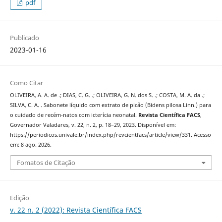
pdf
Publicado
2023-01-16
Como Citar
OLIVEIRA, A. A. de .; DIAS, C. G. .; OLIVEIRA, G. N. dos S. .; COSTA, M. A. da .;
SILVA, C. A. . Sabonete líquido com extrato de picão (Bidens pilosa Linn.) para
o cuidado de recém-natos com icterícia neonatal.
Revista Científica FACS
,
Governador Valadares, v. 22, n. 2, p. 18–29, 2023. Disponível em:
https://periodicos.univale.br/index.php/revcientfacs/article/view/331. Acesso
em: 8 ago. 2026.
Fomatos de Citação
Edição
v. 22 n. 2 (2022): Revista Científica FACS