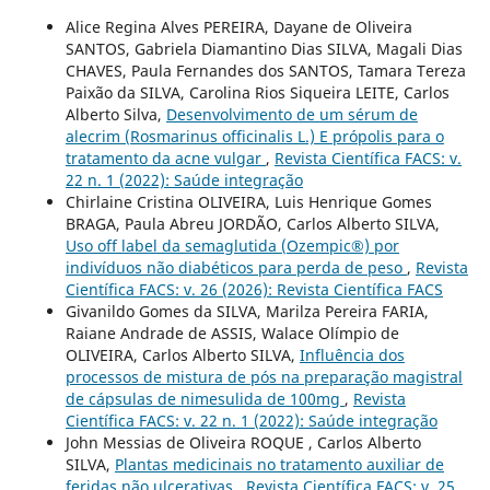
Alice Regina Alves PEREIRA, Dayane de Oliveira
SANTOS, Gabriela Diamantino Dias SILVA, Magali Dias
CHAVES, Paula Fernandes dos SANTOS, Tamara Tereza
Paixão da SILVA, Carolina Rios Siqueira LEITE, Carlos
Alberto Silva,
Desenvolvimento de um sérum de
alecrim (Rosmarinus officinalis L.) E própolis para o
tratamento da acne vulgar
,
Revista Científica FACS: v.
22 n. 1 (2022): Saúde integração
Chirlaine Cristina OLIVEIRA, Luis Henrique Gomes
BRAGA, Paula Abreu JORDÃO, Carlos Alberto SILVA,
Uso off label da semaglutida (Ozempic®) por
indivíduos não diabéticos para perda de peso
,
Revista
Científica FACS: v. 26 (2026): Revista Científica FACS
Givanildo Gomes da SILVA, Marilza Pereira FARIA,
Raiane Andrade de ASSIS, Walace Olímpio de
OLIVEIRA, Carlos Alberto SILVA,
Influência dos
processos de mistura de pós na preparação magistral
de cápsulas de nimesulida de 100mg
,
Revista
Científica FACS: v. 22 n. 1 (2022): Saúde integração
John Messias de Oliveira ROQUE , Carlos Alberto
SILVA,
Plantas medicinais no tratamento auxiliar de
feridas não ulcerativas
,
Revista Científica FACS: v. 25