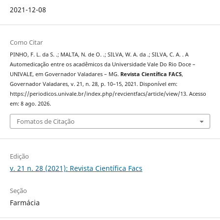
2021-12-08
Como Citar
PINHO, F. L. da S. .; MALTA, N. de O. .; SILVA, W. A. da .; SILVA, C. A. . A
Automedicação entre os acadêmicos da Universidade Vale Do Rio Doce –
UNIVALE, em Governador Valadares – MG.
Revista Científica FACS
,
Governador Valadares, v. 21, n. 28, p. 10–15, 2021. Disponível em:
https://periodicos.univale.br/index.php/revcientfacs/article/view/13. Acesso
em: 8 ago. 2026.
Fomatos de Citação
Edição
v. 21 n. 28 (2021): Revista Científica Facs
Seção
Farmácia