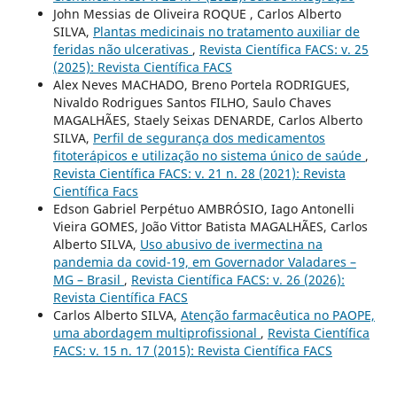
John Messias de Oliveira ROQUE , Carlos Alberto
SILVA,
Plantas medicinais no tratamento auxiliar de
feridas não ulcerativas
,
Revista Científica FACS: v. 25
(2025): Revista Científica FACS
Alex Neves MACHADO, Breno Portela RODRIGUES,
Nivaldo Rodrigues Santos FILHO, Saulo Chaves
MAGALHÃES, Staely Seixas DENARDE, Carlos Alberto
SILVA,
Perfil de segurança dos medicamentos
fitoterápicos e utilização no sistema único de saúde
,
Revista Científica FACS: v. 21 n. 28 (2021): Revista
Científica Facs
Edson Gabriel Perpétuo AMBRÓSIO, Iago Antonelli
Vieira GOMES, João Vittor Batista MAGALHÃES, Carlos
Alberto SILVA,
Uso abusivo de ivermectina na
pandemia da covid-19, em Governador Valadares –
MG – Brasil
,
Revista Científica FACS: v. 26 (2026):
Revista Científica FACS
Carlos Alberto SILVA,
Atenção farmacêutica no PAOPE,
uma abordagem multiprofissional
,
Revista Científica
FACS: v. 15 n. 17 (2015): Revista Científica FACS