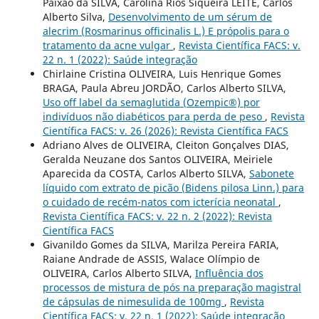
Paixão da SILVA, Carolina Rios Siqueira LEITE, Carlos
Alberto Silva,
Desenvolvimento de um sérum de
alecrim (Rosmarinus officinalis L.) E própolis para o
tratamento da acne vulgar
,
Revista Científica FACS: v.
22 n. 1 (2022): Saúde integração
Chirlaine Cristina OLIVEIRA, Luis Henrique Gomes
BRAGA, Paula Abreu JORDÃO, Carlos Alberto SILVA,
Uso off label da semaglutida (Ozempic®) por
indivíduos não diabéticos para perda de peso
,
Revista
Científica FACS: v. 26 (2026): Revista Científica FACS
Adriano Alves de OLIVEIRA, Cleiton Gonçalves DIAS,
Geralda Neuzane dos Santos OLIVEIRA, Meiriele
Aparecida da COSTA, Carlos Alberto SILVA,
Sabonete
líquido com extrato de picão (Bidens pilosa Linn.) para
o cuidado de recém-natos com icterícia neonatal
,
Revista Científica FACS: v. 22 n. 2 (2022): Revista
Científica FACS
Givanildo Gomes da SILVA, Marilza Pereira FARIA,
Raiane Andrade de ASSIS, Walace Olímpio de
OLIVEIRA, Carlos Alberto SILVA,
Influência dos
processos de mistura de pós na preparação magistral
de cápsulas de nimesulida de 100mg
,
Revista
Científica FACS: v. 22 n. 1 (2022): Saúde integração