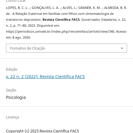
Como Citar
LOPES, B. C. L. .; GONÇALVES, L. A. .; ALVES, L.; GRANER, K. M. .; ALMEIDA, B. R.
de . A Relação fraternal em famílias com filhos com sintomatologia de
transtorno depressivo.
Revista Científica FACS
, Governador Valadares, v. 22,
n. 2, p. 71–80, 2023. Disponível em:
https://periodicos.univale.br/index.php/revcientfacs/article/view/340. Acesso
em: 8 ago. 2026.
Fomatos de Citação
Edição
v. 22 n. 2 (2022): Revista Científica FACS
Seção
Psicologia
Licença
Copyright (c) 2023 Revista Científica FACS