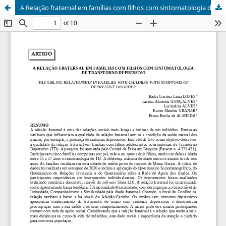
A Relação fraternal em famílias com filhos com sintomatologia de transtorno depressivo