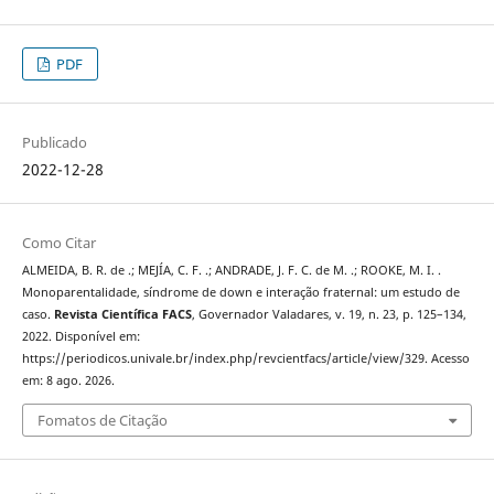
PDF
Publicado
2022-12-28
Como Citar
ALMEIDA, B. R. de .; MEJÍA, C. F. .; ANDRADE, J. F. C. de M. .; ROOKE, M. I. .
Monoparentalidade, síndrome de down e interação fraternal: um estudo de
caso.
Revista Científica FACS
, Governador Valadares, v. 19, n. 23, p. 125–134,
2022. Disponível em:
https://periodicos.univale.br/index.php/revcientfacs/article/view/329. Acesso
em: 8 ago. 2026.
Fomatos de Citação