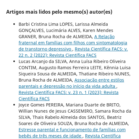
Artigos mais lidos pelo mesmo(s) autor(es)
Barbi Cristina Lima LOPES, Larissa Almeida
GONÇALVES, Lucimária ALVES, Karen Mendes
GRANER, Bruna Rocha de ALMEIDA,
A Relação
fraternal em famílias com filhos com sintomatologia
de transtorno depressivo
,
Revista Científica FACS: v.
22 n. 2 (2022): Revista Científica FACS
Lucas Arcanjo da SILVA, Anna Luísa Ribeiro Oliveira
CONTIM, Augusto Ramos Ferreira LEITE, Kênnia Luisa
Siqueira Sousa de ALMEIDA, Thatiane Ribeiro NUNES,
Bruna Rocha de ALMEIDA,
Associação entre estilos
parentais e depressão no início da vida adulta
,
Revista Científica FACS: v. 23 n. 1 (2023): Revista
Científica FACS
Joyce Gomes PEREIRA, Mariana Duarte de BRITO,
Willian Nunes de Jesus CASSEMIRO, Samara Rocha da
SILVA, Thais Rabelo Almeida dos SANTOS, Beatriz
Soares de Oliveira SOUZA, Bruna Rocha de ALMEIDA,
Estresse parental e funcionamento de famílias com
bebês de três meses de idade
,
Revista Científica