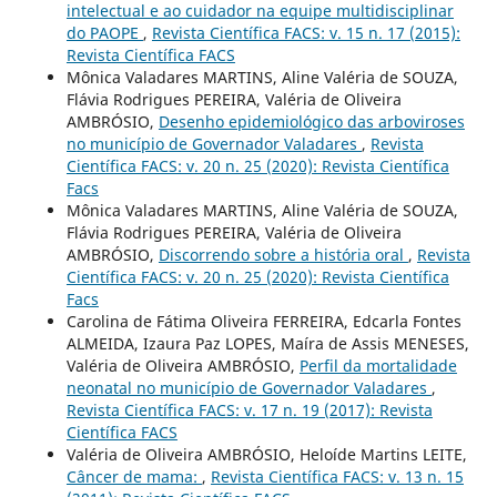
intelectual e ao cuidador na equipe multidisciplinar
do PAOPE
,
Revista Científica FACS: v. 15 n. 17 (2015):
Revista Científica FACS
Mônica Valadares MARTINS, Aline Valéria de SOUZA,
Flávia Rodrigues PEREIRA, Valéria de Oliveira
AMBRÓSIO,
Desenho epidemiológico das arboviroses
no município de Governador Valadares
,
Revista
Científica FACS: v. 20 n. 25 (2020): Revista Científica
Facs
Mônica Valadares MARTINS, Aline Valéria de SOUZA,
Flávia Rodrigues PEREIRA, Valéria de Oliveira
AMBRÓSIO,
Discorrendo sobre a história oral
,
Revista
Científica FACS: v. 20 n. 25 (2020): Revista Científica
Facs
Carolina de Fátima Oliveira FERREIRA, Edcarla Fontes
ALMEIDA, Izaura Paz LOPES, Maíra de Assis MENESES,
Valéria de Oliveira AMBRÓSIO,
Perfil da mortalidade
neonatal no município de Governador Valadares
,
Revista Científica FACS: v. 17 n. 19 (2017): Revista
Científica FACS
Valéria de Oliveira AMBRÓSIO, Heloíde Martins LEITE,
Câncer de mama:
,
Revista Científica FACS: v. 13 n. 15