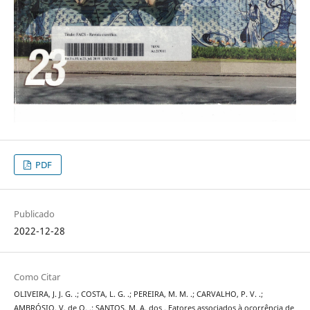
PDF
Publicado
2022-12-28
Como Citar
OLIVEIRA, J. J. G. .; COSTA, L. G. .; PEREIRA, M. M. .; CARVALHO, P. V. .;
AMBRÓSIO, V. de O. .; SANTOS, M. A. dos . Fatores associados à ocorrência de