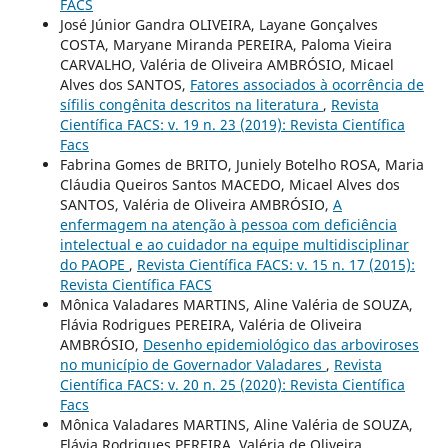
FACS
José Júnior Gandra OLIVEIRA, Layane Gonçalves
COSTA, Maryane Miranda PEREIRA, Paloma Vieira
CARVALHO, Valéria de Oliveira AMBRÓSIO, Micael
Alves dos SANTOS,
Fatores associados à ocorrência de
sífilis congênita descritos na literatura
,
Revista
Científica FACS: v. 19 n. 23 (2019): Revista Científica
Facs
Fabrina Gomes de BRITO, Juniely Botelho ROSA, Maria
Cláudia Queiros Santos MACEDO, Micael Alves dos
SANTOS, Valéria de Oliveira AMBRÓSIO,
A
enfermagem na atenção à pessoa com deficiência
intelectual e ao cuidador na equipe multidisciplinar
do PAOPE
,
Revista Científica FACS: v. 15 n. 17 (2015):
Revista Científica FACS
Mônica Valadares MARTINS, Aline Valéria de SOUZA,
Flávia Rodrigues PEREIRA, Valéria de Oliveira
AMBRÓSIO,
Desenho epidemiológico das arboviroses
no município de Governador Valadares
,
Revista
Científica FACS: v. 20 n. 25 (2020): Revista Científica
Facs
Mônica Valadares MARTINS, Aline Valéria de SOUZA,
Flávia Rodrigues PEREIRA, Valéria de Oliveira