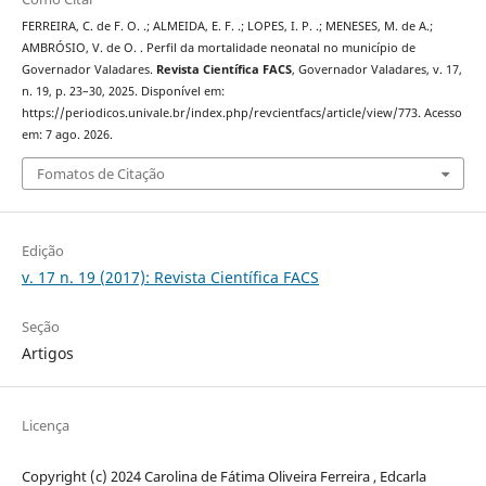
FERREIRA, C. de F. O. .; ALMEIDA, E. F. .; LOPES, I. P. .; MENESES, M. de A.;
AMBRÓSIO, V. de O. . Perfil da mortalidade neonatal no município de
Governador Valadares.
Revista Científica FACS
, Governador Valadares, v. 17,
n. 19, p. 23–30, 2025. Disponível em:
https://periodicos.univale.br/index.php/revcientfacs/article/view/773. Acesso
em: 7 ago. 2026.
Fomatos de Citação
Edição
v. 17 n. 19 (2017): Revista Científica FACS
Seção
Artigos
Licença
Copyright (c) 2024 Carolina de Fátima Oliveira Ferreira , Edcarla