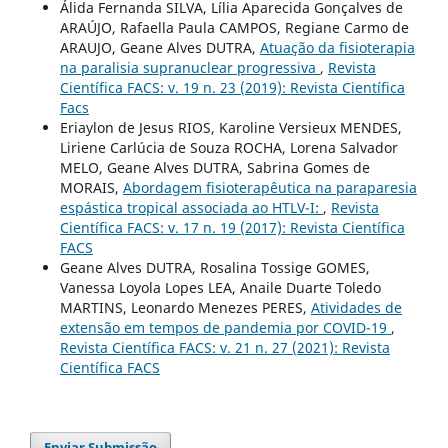
Álida Fernanda SILVA, Lília Aparecida Gonçalves de
ARAÚJO, Rafaella Paula CAMPOS, Regiane Carmo de
ARAUJO, Geane Alves DUTRA,
Atuação da fisioterapia
na paralisia supranuclear progressiva
,
Revista
Científica FACS: v. 19 n. 23 (2019): Revista Científica
Facs
Eriaylon de Jesus RIOS, Karoline Versieux MENDES,
Liriene Carlúcia de Souza ROCHA, Lorena Salvador
MELO, Geane Alves DUTRA, Sabrina Gomes de
MORAIS,
Abordagem fisioterapêutica na paraparesia
espástica tropical associada ao HTLV-I:
,
Revista
Científica FACS: v. 17 n. 19 (2017): Revista Científica
FACS
Geane Alves DUTRA, Rosalina Tossige GOMES,
Vanessa Loyola Lopes LEA, Anaile Duarte Toledo
MARTINS, Leonardo Menezes PERES,
Atividades de
extensão em tempos de pandemia por COVID-19
,
Revista Científica FACS: v. 21 n. 27 (2021): Revista
Científica FACS
Enviar Submissão