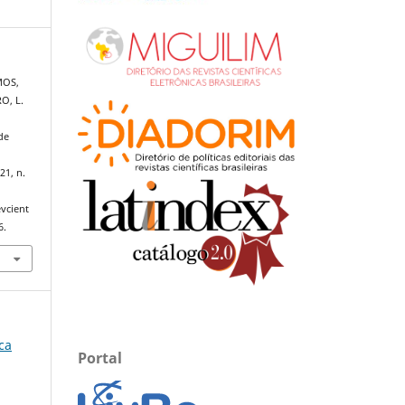
MOS,
RO, L.
de
21, n.
evcient
6.
ica
Portal