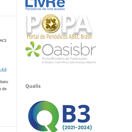
FACS
a
 4.0
diato
Qualis
o de