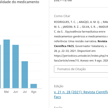
alidade do medicamento
Como Citar
RODRIGUES, T. C. .; ARAÚJO, A. M. Q. .; RA
M. S. .; JARDIM, R. Z. .; SILVA, S. R. .; MADU
C. da S. . Equivalência farmacêutica entre
medicamentos genéricos e medicamentos 
referência: Uma revisão narrativa.
Revista
Científica FACS
, Governador Valadares, v. 
28, p. 22–33, 2021. Disponível em:
https://periodicos.univale.br/index.php/r
facs/article/view/15. Acesso em: 9 ago. 202
Fomatos de Citação
Edição
v. 21 n. 28 (2021): Revista Científ
Facs
Seção