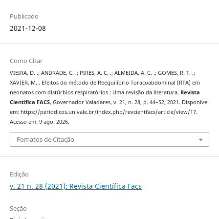
Publicado
2021-12-08
Como Citar
VIEIRA, D. .; ANDRADE, C. .; PIRES, A. C. .; ALMEIDA, A. C. .; GOMES, R. T. .;
XAVIER, M. . Efeitos do método de Reequilíbrio Toracoabdominal (RTA) em
neonatos com distúrbios respiratórios : Uma revisão da literatura.
Revista
Científica FACS
, Governador Valadares, v. 21, n. 28, p. 44–52, 2021. Disponível
em: https://periodicos.univale.br/index.php/revcientfacs/article/view/17.
Acesso em: 9 ago. 2026.
Fomatos de Citação
Edição
v. 21 n. 28 (2021): Revista Científica Facs
Seção