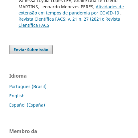
Vanessa Loyola Lopes LEA, Anaile Duarte Toledo
MARTINS, Leonardo Menezes PERES,
Atividades de
extensão em tempos de pandemia por COVID-19
,
Revista Científica FACS: v. 21 n. 27 (2021): Revista
Científica FACS
Enviar Submissão
Idioma
Português (Brasil)
English
Español (España)
Membro da