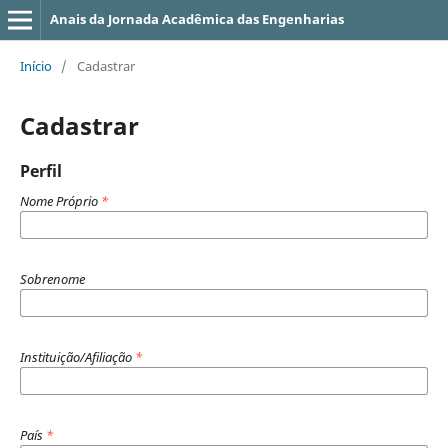
Anais da Jornada Acadêmica das Engenharias
Início
/
Cadastrar
Cadastrar
Perfil
Nome Próprio
*
Sobrenome
Instituição/Afiliação
*
País
*