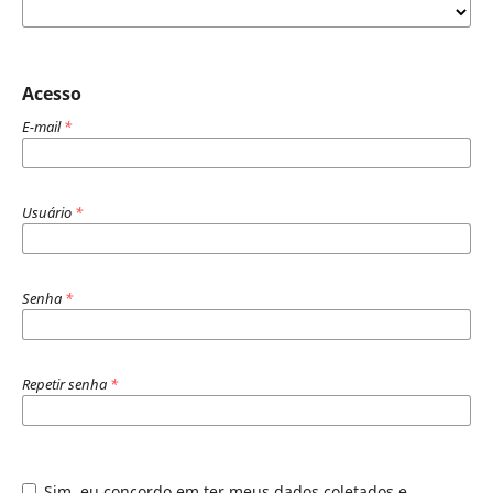
Acesso
E-mail
*
Usuário
*
Senha
*
Repetir senha
*
Sim, eu concordo em ter meus dados coletados e