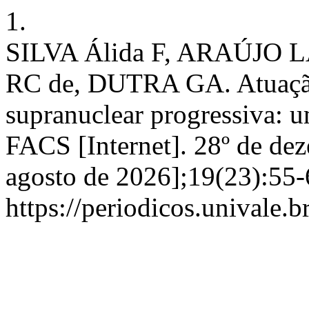
1.
SILVA Álida F, ARAÚJO
RC de, DUTRA GA. Atuação d
supranuclear progressiva: u
FACS [Internet]. 28º de de
agosto de 2026];19(23):55-
https://periodicos.univale.b