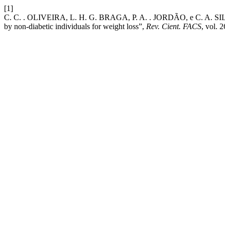
[1]
C. C. . OLIVEIRA, L. H. G. BRAGA, P. A. . JORDÃO, e C. A. SILVA,
by non-diabetic individuals for weight loss”,
Rev. Cient. FACS
, vol. 