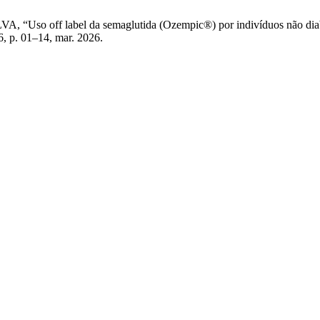
 “Uso off label da semaglutida (Ozempic®) por indivíduos não diabé
26, p. 01–14, mar. 2026.