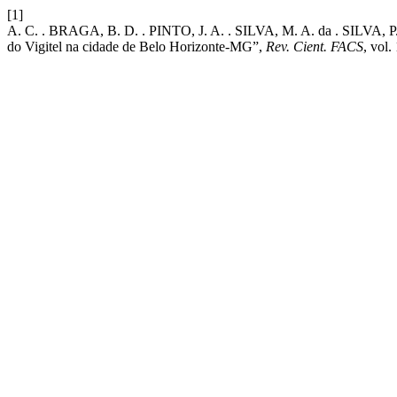
[1]
A. C. . BRAGA, B. D. . PINTO, J. A. . SILVA, M. A. da . SILVA, P.
do Vigitel na cidade de Belo Horizonte-MG”,
Rev. Cient. FACS
, vol.