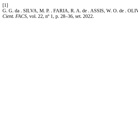
[1]
G. G. da . SILVA, M. P. . FARIA, R. A. de . ASSIS, W. O. de . OLIV
Cient. FACS
, vol. 22, nº 1, p. 28–36, set. 2022.