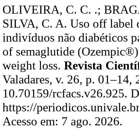
OLIVEIRA, C. C. .; BRAGA,
SILVA, C. A. Uso off label
indivíduos não diabéticos p
of semaglutide (Ozempic®) 
weight loss.
Revista Cient
Valadares, v. 26, p. 01–14,
10.70159/rcfacs.v26.925. D
https://periodicos.univale.b
Acesso em: 7 ago. 2026.