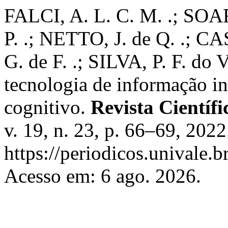
FALCI, A. L. C. M. .; SOA
P. .; NETTO, J. de Q. .; C
G. de F. .; SILVA, P. F. do 
tecnologia de informação i
cognitivo.
Revista Científ
v. 19, n. 23, p. 66–69, 202
https://periodicos.univale.b
Acesso em: 6 ago. 2026.