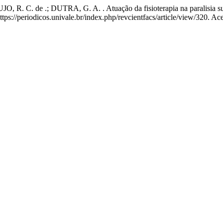
 R. C. de .; DUTRA, G. A. . Atuação da fisioterapia na paralisia sup
tps://periodicos.univale.br/index.php/revcientfacs/article/view/320. Ac