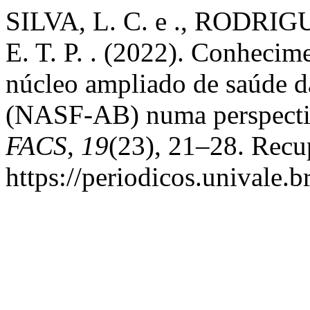
SILVA, L. C. e ., RODRI
E. T. P. . (2022). Conhecim
núcleo ampliado de saúde da
(NASF-AB) numa perspectiva
FACS
,
19
(23), 21–28. Recu
https://periodicos.univale.b