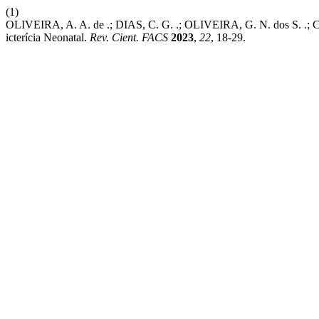
(1)
OLIVEIRA, A. A. de .; DIAS, C. G. .; OLIVEIRA, G. N. dos S. .; C
icterícia Neonatal.
Rev. Cient. FACS
2023
,
22
, 18-29.