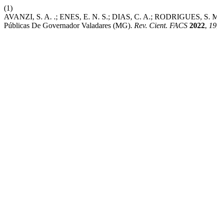
(1)
AVANZI, S. A. .; ENES, E. N. S.; DIAS, C. A.; RODRIGUES, S. M. 
Públicas De Governador Valadares (MG).
Rev. Cient. FACS
2022
,
19