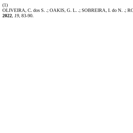
(1)
OLIVEIRA, C. dos S. .; OAKIS, G. L. .; SOBREIRA, I. do N. .; RO
2022
,
19
, 83-90.