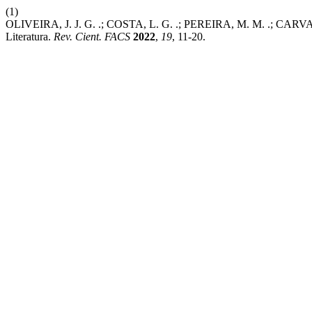
(1)
OLIVEIRA, J. J. G. .; COSTA, L. G. .; PEREIRA, M. M. .; CARVALH
Literatura.
Rev. Cient. FACS
2022
,
19
, 11-20.