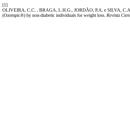
[1]
OLIVEIRA, C.C. , BRAGA, L.H.G., JORDÃO, P.A. e SILVA, C.A. 2026.
(Ozempic®) by non-diabetic individuals for weight loss.
Revista Cien