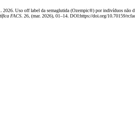
 Uso off label da semaglutida (Ozempic®) por indivíduos não diabét
tífica FACS
. 26, (mar. 2026), 01–14. DOI:https://doi.org/10.70159/rcfa