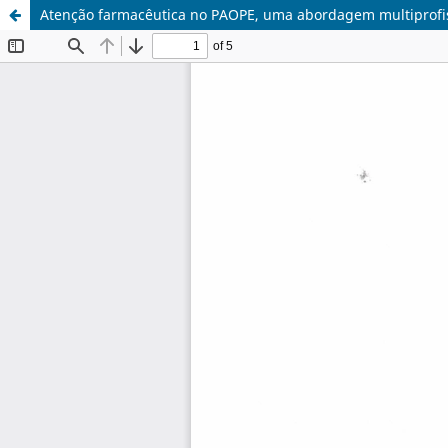
Atenção farmacêutica no PAOPE, uma abordagem multiprofi