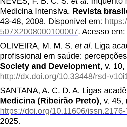
NEVES, F. B. C. S.
et al
. Inquérito
Medicina Intensiva.
Revista brasil
43-48, 2008. Disponível em:
https:
507X2008000100007
. Acesso em:
OLIVEIRA, M. M. S.
et al
. Liga ac
profissional em saúde: percepções
Society and Development
, v. 10
http://dx.doi.org/10.33448/rsd-v10
SANTANA, A. C. D. A. Ligas acadêm
Medicina (Ribeirão Preto)
, v. 45,
https://doi.org/10.11606/issn.217
2025.