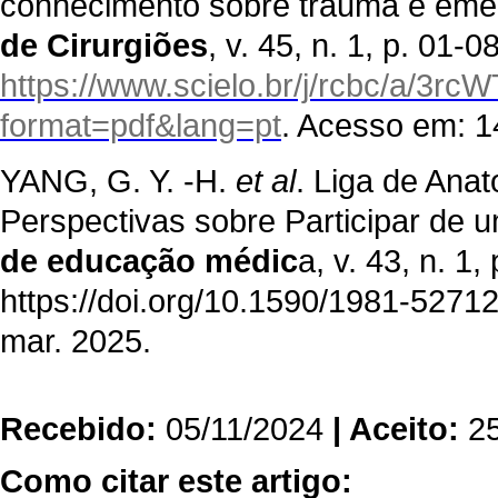
conhecimento sobre trauma e eme
de Cirurgiões
, v. 45, n. 1, p. 01-
https://www.scielo.br/j/rcbc/a/3
format=pdf&lang=pt
. Acesso em: 1
YANG, G. Y. -H.
et al
. Liga de Anat
Perspectivas sobre Participar de
de educação médic
a, v. 43, n. 1
https://doi.org/10.1590/1981-52
mar. 2025.
Recebido:
05/11/2024
| Aceito:
2
Como citar este artigo: