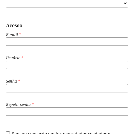
Acesso
E-mail
*
Usuário
*
Senha
*
Repetir senha
*
Sim, eu concordo em ter meus dados coletados e