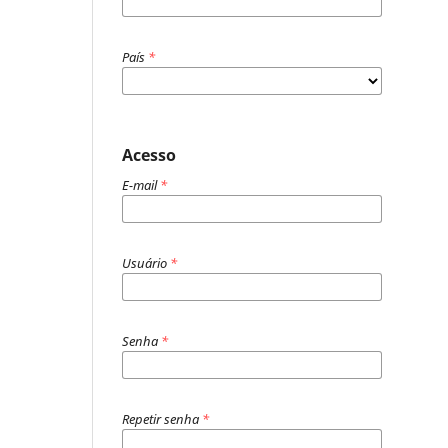
País
*
Acesso
E-mail
*
Usuário
*
Senha
*
Repetir senha
*